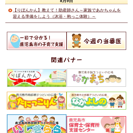
8月9日
【りぼんかん】教えて！助産師さん～家族であかちゃんを
迎える準備をしよう（沐浴・抱っこ体験）～