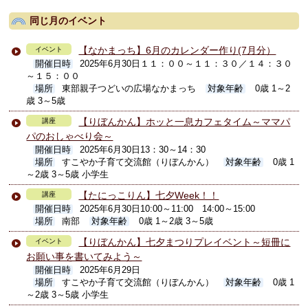
同じ月のイベント
【なかまっち】6月のカレンダー作り(7月分）
イベント
開催日時
2025年6月30日１１：００～１１：３０／１４：３０
～１５：００
場所
東部親子つどいの広場なかまっち
対象年齢
0歳 1～2
歳 3～5歳
【りぼんかん】ホッと一息カフェタイム～ママパ
講座
パのおしゃべり会～
開催日時
2025年6月30日13：30～14：30
場所
すこやか子育て交流館（りぼんかん）
対象年齢
0歳 1
～2歳 3～5歳 小学生
【たにっこりん】七夕Week！！
講座
開催日時
2025年6月30日10:00～11:00 14:00～15:00
場所
南部
対象年齢
0歳 1～2歳 3～5歳
【りぼんかん】七夕まつりプレイベント～短冊に
イベント
お願い事を書いてみよう～
開催日時
2025年6月29日
場所
すこやか子育て交流館（りぼんかん）
対象年齢
0歳 1
～2歳 3～5歳 小学生