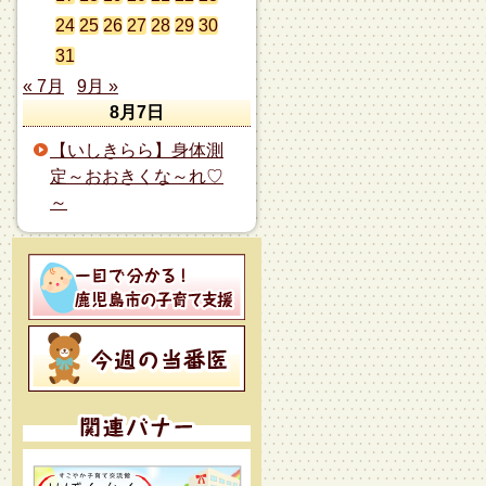
24
25
26
27
28
29
30
31
« 7月
9月 »
8月7日
【いしきらら】身体測
定～おおきくな～れ♡
～