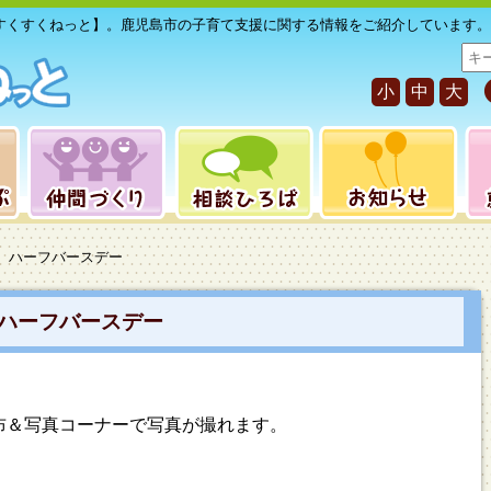
すくすくねっと】。鹿児島市の子育て支援に関する情報をご紹介しています。
サ
イ
小
中
大
ト
内
検
索
】ハーフバースデー
ハーフバースデー
布＆写真コーナーで写真が撮れます。