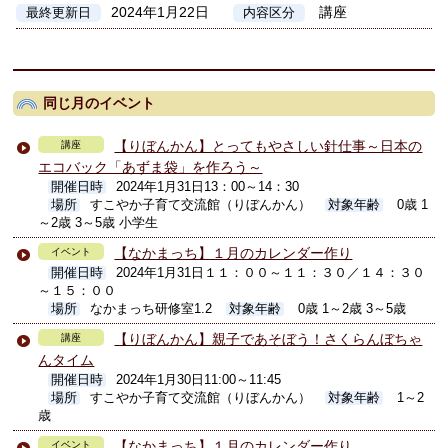
2024年1月22日
講座
最終更新日
内容区分
同じ月のイベント
【りぼんかん】とってもやさしい針仕事～日本の
講座
エコバック「あずま袋」を作ろう～
開催日時
2024年1月31日13：00～14：30
場所
すこやか子育て交流館（りぼんかん）
対象年齢
0歳 1
～2歳 3～5歳 小学生
【なかまっち】１月のカレンダー作り
イベント
開催日時
2024年1月31日１１：００～１１：３０／１４：３０
～１５：００
場所
なかまっち研修室1.2
対象年齢
0歳 1～2歳 3～5歳
【りぼんかん】親子であそぼう！さくらんぼちゃ
講座
んタイム
開催日時
2024年1月30日11:00～11:45
場所
すこやか子育て交流館（りぼんかん）
対象年齢
1～2
歳
【なかまっち】１月のカレンダー作り
イベント