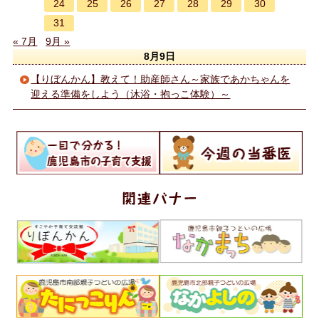
24
25
26
27
28
29
30
31
« 7月
9月 »
8月9日
【りぼんかん】教えて！助産師さん～家族であかちゃんを
迎える準備をしよう（沐浴・抱っこ体験）～