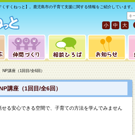
すくすくねっと】。鹿児島市の子育て支援に関する情報をご紹介しています。
サ
イ
小
中
大
ト
内
検
索
】NP講座（1回目/全6回）
P講座（1回目/全6回）
話せる安心できる空間で、子育ての方法を学んでみません