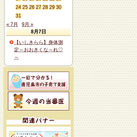
24
25
26
27
28
29
30
31
« 7月
9月 »
8月7日
【いしきらら】身体測
定～おおきくな～れ♡
～