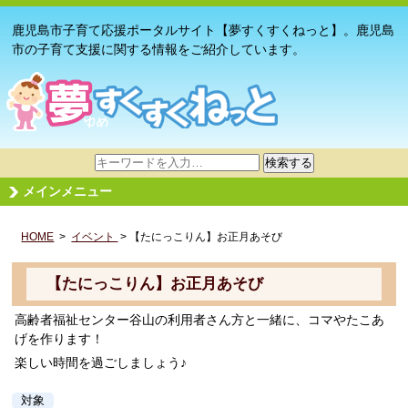
鹿児島市子育て応援ポータルサイト【夢すくすくねっと】。鹿児島
市の子育て支援に関する情報をご紹介しています。
サ
検索する
イ
メインメニュー
ト
内
HOME
>
イベント
検
> 【たにっこりん】お正月あそび
索
【たにっこりん】お正月あそび
高齢者福祉センター谷山の利用者さん方と一緒に、コマやたこあ
げを作ります！
楽しい時間を過ごしましょう♪
対象