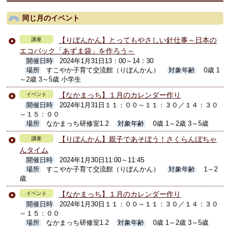
同じ月のイベント
【りぼんかん】とってもやさしい針仕事～日本の
講座
エコバック「あずま袋」を作ろう～
開催日時
2024年1月31日13：00～14：30
場所
すこやか子育て交流館（りぼんかん）
対象年齢
0歳 1
～2歳 3～5歳 小学生
【なかまっち】１月のカレンダー作り
イベント
開催日時
2024年1月31日１１：００～１１：３０／１４：３０
～１５：００
場所
なかまっち研修室1.2
対象年齢
0歳 1～2歳 3～5歳
【りぼんかん】親子であそぼう！さくらんぼちゃ
講座
んタイム
開催日時
2024年1月30日11:00～11:45
場所
すこやか子育て交流館（りぼんかん）
対象年齢
1～2
歳
【なかまっち】１月のカレンダー作り
イベント
開催日時
2024年1月30日１１：００～１１：３０／１４：３０
～１５：００
場所
なかまっち研修室1.2
対象年齢
0歳 1～2歳 3～5歳