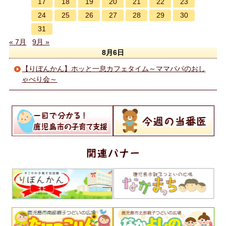
17
18
19
20
21
22
23
24
25
26
27
28
29
30
31
« 7月
9月 »
8月6日
【りぼんかん】ホッと一息カフェタイム～ママパパのおし
ゃべり会～