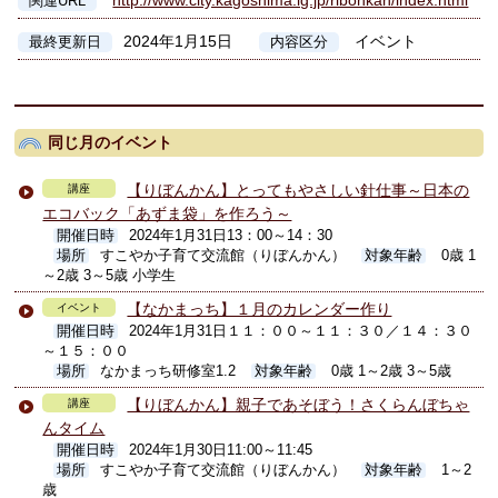
http://www.city.kagoshima.lg.jp/ribonkan/index.html
関連URL
2024年1月15日
イベント
最終更新日
内容区分
同じ月のイベント
【りぼんかん】とってもやさしい針仕事～日本の
講座
エコバック「あずま袋」を作ろう～
開催日時
2024年1月31日13：00～14：30
場所
すこやか子育て交流館（りぼんかん）
対象年齢
0歳 1
～2歳 3～5歳 小学生
【なかまっち】１月のカレンダー作り
イベント
開催日時
2024年1月31日１１：００～１１：３０／１４：３０
～１５：００
場所
なかまっち研修室1.2
対象年齢
0歳 1～2歳 3～5歳
【りぼんかん】親子であそぼう！さくらんぼちゃ
講座
んタイム
開催日時
2024年1月30日11:00～11:45
場所
すこやか子育て交流館（りぼんかん）
対象年齢
1～2
歳