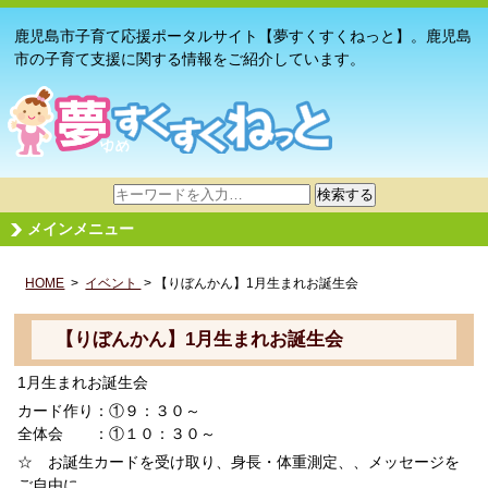
鹿児島市子育て応援ポータルサイト【夢すくすくねっと】。鹿児島
市の子育て支援に関する情報をご紹介しています。
サ
検索する
イ
メインメニュー
ト
内
HOME
>
イベント
検
> 【りぼんかん】1月生まれお誕生会
索
【りぼんかん】1月生まれお誕生会
1月生まれお誕生会
カード作り：①９：３０～
全体会 ：①１０：３０～
☆ お誕生カードを受け取り、身長・体重測定、、メッセージを
ご自由に