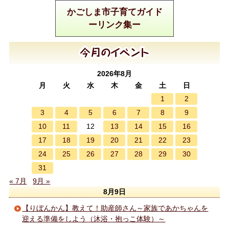
かごしま市子育てガイド
ーリンク集ー
2026年8月
月
火
水
木
金
土
日
1
2
3
4
5
6
7
8
9
10
11
13
14
15
16
12
17
18
19
20
21
22
23
24
25
26
27
28
29
30
31
« 7月
9月 »
8月9日
【りぼんかん】教えて！助産師さん～家族であかちゃんを
迎える準備をしよう（沐浴・抱っこ体験）～