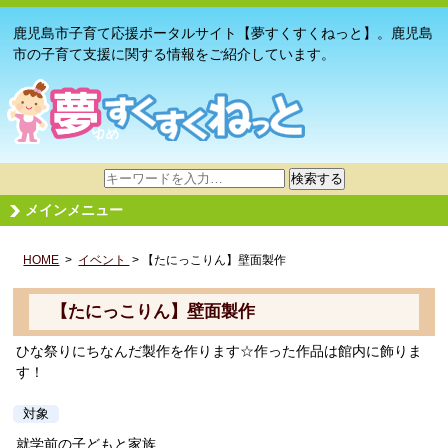
鹿児島市子育て応援ポータルサイト【夢すくすくねっと】。鹿児島
市の子育て支援に関する情報をご紹介しています。
サ
検索する
イ
メインメニュー
ト
内
HOME
>
イベント
検
> 【たにっこりん】壁面製作
索
【たにっこりん】壁面製作
ひな祭りにちなんだ製作を作ります☆作った作品は館内に飾りま
す！
対象
就学前の子どもと家族