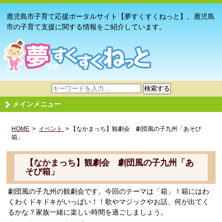
鹿児島市子育て応援ポータルサイト【夢すくすくねっと】。鹿児島
市の子育て支援に関する情報をご紹介しています。
サ
検索する
イ
メインメニュー
ト
内
HOME
>
イベント
検
> 【なかまっち】観劇会 劇団風の子九州「あそび
箱」
索
【なかまっち】観劇会 劇団風の子九州「あ
そび箱」
劇団風の子九州の観劇会です。今回のテーマは「箱」！箱にはわ
くわくドキドキがいっぱい！！歌やマジックやお話、何が出てく
るかな？家族一緒に楽しい時間を過ごしましょう。