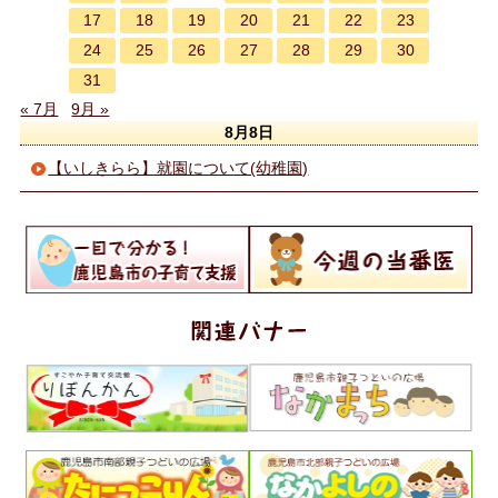
17
18
19
20
21
22
23
24
25
26
27
28
29
30
31
« 7月
9月 »
8月8日
【いしきらら】就園について(幼稚園)