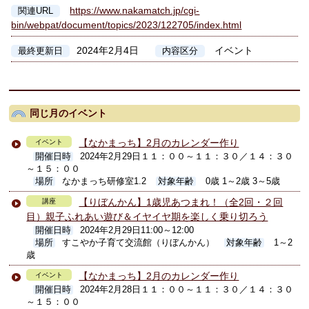
https://www.nakamatch.jp/cgi-
関連URL
bin/webpat/document/topics/2023/122705/index.html
2024年2月4日
イベント
最終更新日
内容区分
同じ月のイベント
【なかまっち】2月のカレンダー作り
イベント
開催日時
2024年2月29日１１：００～１１：３０／１４：３０
～１５：００
場所
なかまっち研修室1.2
対象年齢
0歳 1～2歳 3～5歳
【りぼんかん】1歳児あつまれ！（全2回・２回
講座
目）親子ふれあい遊び＆イヤイヤ期を楽しく乗り切ろう
開催日時
2024年2月29日11:00～12:00
場所
すこやか子育て交流館（りぼんかん）
対象年齢
1～2
歳
【なかまっち】2月のカレンダー作り
イベント
開催日時
2024年2月28日１１：００～１１：３０／１４：３０
～１５：００