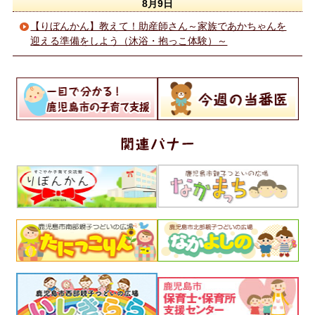
8月9日
【りぼんかん】教えて！助産師さん～家族であかちゃんを
迎える準備をしよう（沐浴・抱っこ体験）～