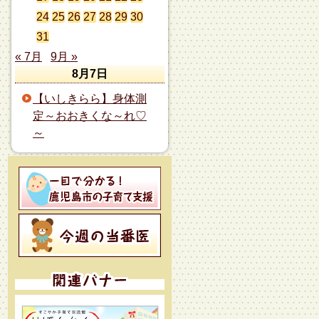
24
25
26
27
28
29
30
31
« 7月
9月 »
8月7日
【いしきらら】身体測
定～おおきくな～れ♡
～