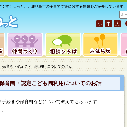
すくすくねっと】。鹿児島市の子育て支援に関する情報をご紹介しています。
サ
イ
小
中
大
ト
内
検
索
ん】保育園・認定こども園利用についてのお話
保育園・認定こども園利用についてのお話
園手続きや保育料などについて教えてもらいます
す。