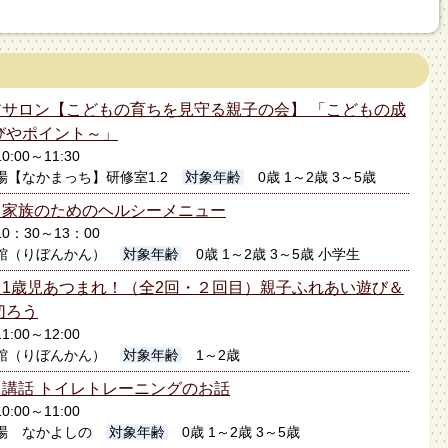
サロン【こどもの育ちを見守る親子の会】 「こどもの成
びやポイント～」
0:00～11:30
場【なかまっち】研修室1.2
対象年齢
0歳 1～2歳 3～5歳
】家族のためのヘルシーメニュー
10：30～13：00
館（りぼんかん）
対象年齢
0歳 1～2歳 3～5歳 小学生
1歳児あつまれ！（全2回・２回目）親子ふれあい遊び＆
切ろう
1:00～12:00
館（りぼんかん）
対象年齢
1～2歳
講話 トイレトレーニングのお話
0:00～11:00
場 なかよしの
対象年齢
0歳 1～2歳 3～5歳