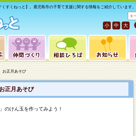
すくすくねっと】。鹿児島市の子育て支援に関する情報をご紹介しています。
サ
イ
小
中
大
ト
内
検
索
】お正月あそび
お正月あそび
）」のけん玉を作ってみよう！