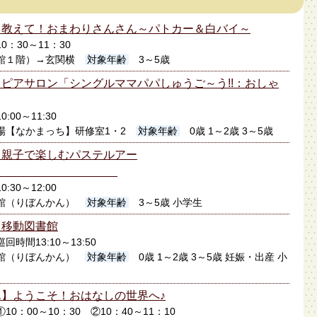
】教えて！おまわりさんさん～パトカー＆白バイ～
10：30～11：30
館１階）→玄関横
対象年齢
3～5歳
ピアサロン「シングルママパパしゅうご～う!!：おしゃ
0:00～11:30
場【なかまっち】研修室1・2
対象年齢
0歳 1～2歳 3～5歳
】親子で楽しむパステルアー
ト
0:30～12:00
館（りぼんかん）
対象年齢
3～5歳 小学生
】移動図書館
巡回時間13:10～13:50
館（りぼんかん）
対象年齢
0歳 1～2歳 3～5歳 妊娠・出産 小
】ようこそ！おはなしの世界へ♪
日①10：00～10：30 ②10：40～11：10