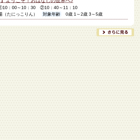
】ようこそ！おはなしの世界へ♪
日①10：00～10：30 ②10：40～11：10
場（たにっこりん）
対象年齢
0歳 1～2歳 3～5歳