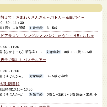
】教えて！おまわりさんさん～パトカー＆白バイ～
10：30～11：30
館１階）→玄関横
対象年齢
3～5歳
ピアサロン「シングルママパパしゅうご～う!!：おしゃ
0:00～11:30
場【なかまっち】研修室1・2
対象年齢
0歳 1～2歳 3～5歳
】親子で楽しむパステルアー
ト
0:30～12:00
館（りぼんかん）
対象年齢
3～5歳 小学生
】移動図書館
巡回時間13:10～13:50
館（りぼんかん）
対象年齢
0歳 1～2歳 3～5歳 妊娠・出産 小