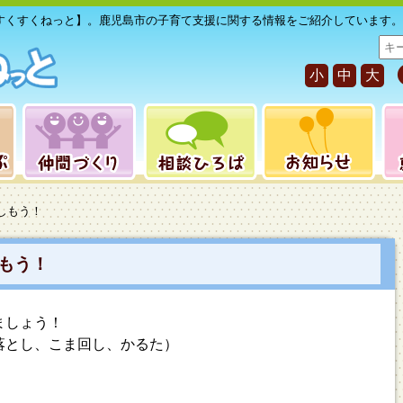
すくすくねっと】。鹿児島市の子育て支援に関する情報をご紹介しています。
サ
イ
小
中
大
ト
内
検
索
楽しもう！
しもう！
ましょう！
落とし、こま回し、かるた）