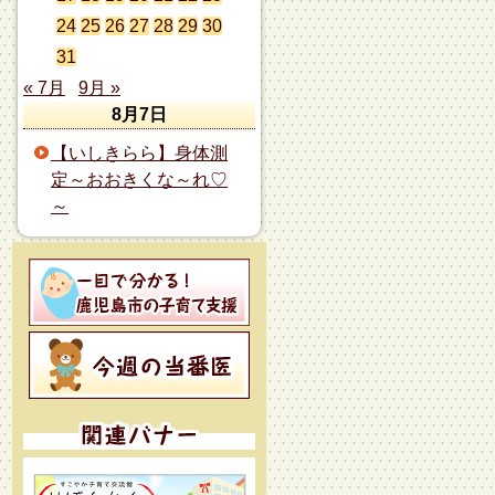
24
25
26
27
28
29
30
31
« 7月
9月 »
8月7日
【いしきらら】身体測
定～おおきくな～れ♡
～