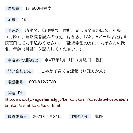
1組500円程度
参加費
4組
定員
講座名、郵便番号、住所、参加者全員の氏名、年齢
申込み
（月齢）、連絡先を記入のうえ、はがき、FAX、Eメールまたは直
接窓口にてお申込みください。（託児希望の方は、お子さんの氏
名、年齢（月齢）を記入してください。）
令和3年1月11日（月曜日・祝日）
申込みの期限など
すこやか子育て交流館（りぼんかん）
問い合わせ先
099-812-7740
電話番号
関連URL
http://www.city.kagoshima.lg.jp/kenkofukushi/kosodate/kosodate/ri
bonkan/event-koza/koza.html
2021年1月24日
講座
最終更新日
内容区分