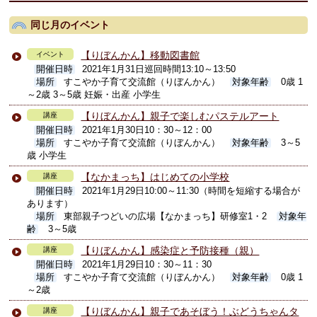
同じ月のイベント
【りぼんかん】移動図書館
イベント
開催日時
2021年1月31日巡回時間13:10～13:50
場所
すこやか子育て交流館（りぼんかん）
対象年齢
0歳 1
～2歳 3～5歳 妊娠・出産 小学生
【りぼんかん】親子で楽しむパステルアート
講座
開催日時
2021年1月30日10：30～12：00
場所
すこやか子育て交流館（りぼんかん）
対象年齢
3～5
歳 小学生
【なかまっち】はじめての小学校
講座
開催日時
2021年1月29日10:00～11:30（時間を短縮する場合が
あります）
場所
東部親子つどいの広場【なかまっち】研修室1・2
対象年
齢
3～5歳
【りぼんかん】感染症と予防接種（親）
講座
開催日時
2021年1月29日10：30～11：30
場所
すこやか子育て交流館（りぼんかん）
対象年齢
0歳 1
～2歳
【りぼんかん】親子であそぼう！ぶどうちゃんタ
講座