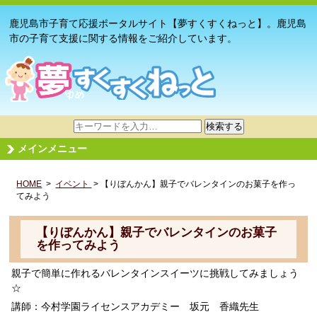
鹿児島市子育て応援ポータルサイト【夢すくすくねっと】。鹿児島
市の子育て支援に関する情報をご紹介しています。
サ
検索する
イ
メインメニュー
ト
内
HOME
>
イベント
検
> 【りぼんかん】親子でバレンタインのお菓子を作っ
てみよう
索
【りぼんかん】親子でバレンタインのお菓子
を作ってみよう
親子で簡単に作れるバレンタインスイーツに挑戦してみましょう
☆
講師：今村学園ライセンスアカデミー 坂元 香織先生