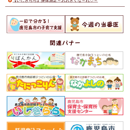
【いしきらら】身体測定～おおきくな～れ♡～