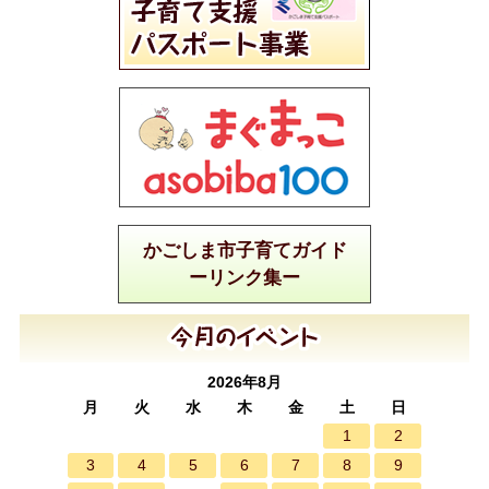
かごしま市子育てガイド
ーリンク集ー
2026年8月
月
火
水
木
金
土
日
1
2
3
4
5
6
7
8
9