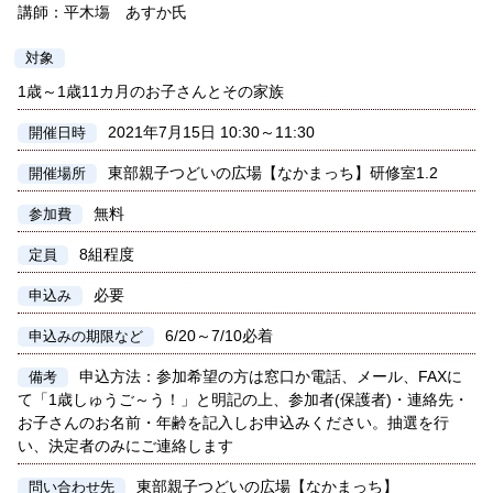
講師：平木塲 あすか氏
対象
1歳～1歳11カ月のお子さんとその家族
2021年7月15日 10:30～11:30
開催日時
東部親子つどいの広場【なかまっち】研修室1.2
開催場所
無料
参加費
8組程度
定員
必要
申込み
6/20～7/10必着
申込みの期限など
申込方法：参加希望の方は窓口か電話、メール、FAXに
備考
て「1歳しゅうご～う！」と明記の上、参加者(保護者)・連絡先・
お子さんのお名前・年齢を記入しお申込みください。抽選を行
い、決定者のみにご連絡します
東部親子つどいの広場【なかまっち】
問い合わせ先