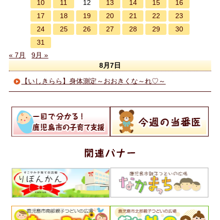
10
11
13
14
15
16
12
17
18
19
20
21
22
23
24
25
26
27
28
29
30
31
« 7月
9月 »
8月7日
【いしきらら】身体測定～おおきくな～れ♡～