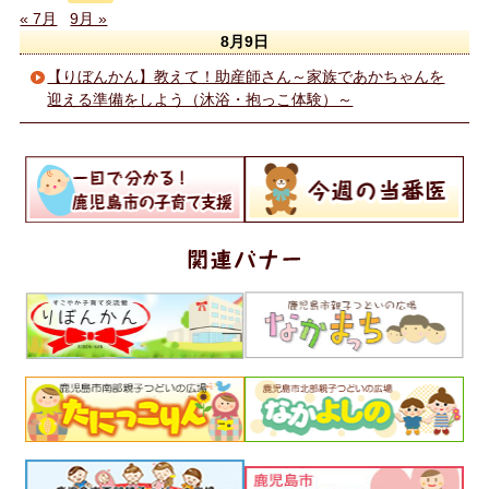
« 7月
9月 »
8月9日
【りぼんかん】教えて！助産師さん～家族であかちゃんを
迎える準備をしよう（沐浴・抱っこ体験）～