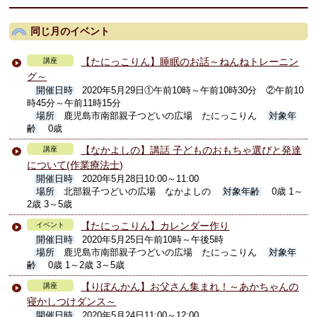
同じ月のイベント
【たにっこりん】睡眠のお話～ねんねトレーニン
講座
グ～
開催日時
2020年5月29日①午前10時～午前10時30分 ②午前10
時45分～午前11時15分
場所
鹿児島市南部親子つどいの広場 たにっこりん
対象年
齢
0歳
【なかよしの】講話 子どものおもちゃ選びと発達
講座
について(作業療法士)
開催日時
2020年5月28日10:00～11:00
場所
北部親子つどいの広場 なかよしの
対象年齢
0歳 1～
2歳 3～5歳
【たにっこりん】カレンダー作り
イベント
開催日時
2020年5月25日午前10時～午後5時
場所
鹿児島市南部親子つどいの広場 たにっこりん
対象年
齢
0歳 1～2歳 3～5歳
【りぼんかん】お父さん集まれ！～あかちゃんの
講座
寝かしつけダンス～
開催日時
2020年5月24日11:00～12:00