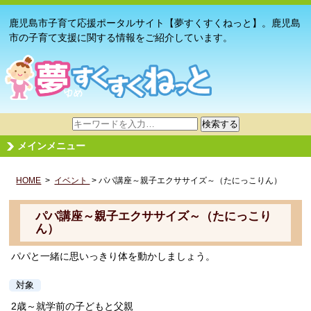
鹿児島市子育て応援ポータルサイト【夢すくすくねっと】。鹿児島
市の子育て支援に関する情報をご紹介しています。
サ
検索する
イ
メインメニュー
ト
内
HOME
>
イベント
検
> パパ講座～親子エクササイズ～（たにっこりん）
索
パパ講座～親子エクササイズ～（たにっこり
ん）
パパと一緒に思いっきり体を動かしましょう。
対象
2歳～就学前の子どもと父親