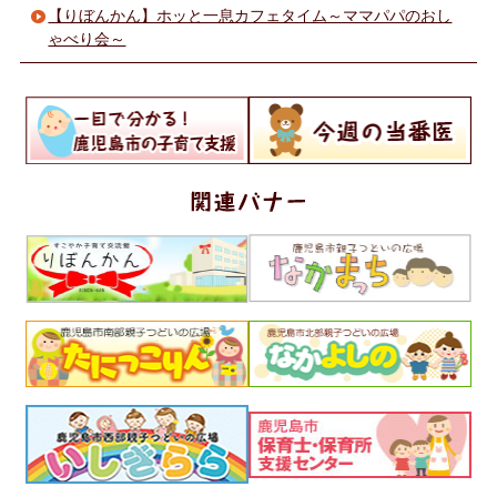
【りぼんかん】ホッと一息カフェタイム～ママパパのおし
ゃべり会～