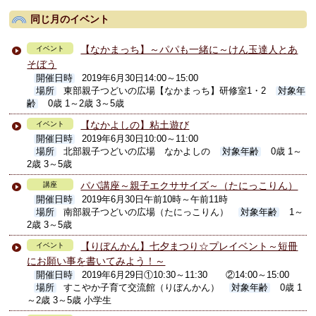
同じ月のイベント
【なかまっち】～パパも一緒に～けん玉達人とあ
イベント
そぼう
開催日時
2019年6月30日14:00～15:00
場所
東部親子つどいの広場【なかまっち】研修室1・2
対象年
齢
0歳 1～2歳 3～5歳
【なかよしの】粘土遊び
イベント
開催日時
2019年6月30日10:00～11:00
場所
北部親子つどいの広場 なかよしの
対象年齢
0歳 1～
2歳 3～5歳
パパ講座～親子エクササイズ～（たにっこりん）
講座
開催日時
2019年6月30日午前10時～午前11時
場所
南部親子つどいの広場（たにっこりん）
対象年齢
1～
2歳 3～5歳
【りぼんかん】七夕まつり☆プレイベント～短冊
イベント
にお願い事を書いてみよう！～
開催日時
2019年6月29日①10:30～11:30 ②14:00～15:00
場所
すこやか子育て交流館（りぼんかん）
対象年齢
0歳 1
～2歳 3～5歳 小学生