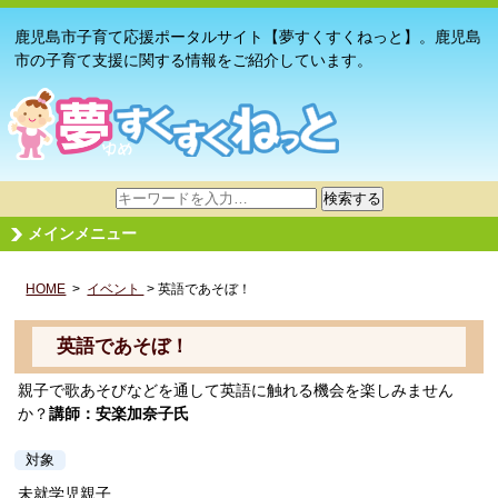
鹿児島市子育て応援ポータルサイト【夢すくすくねっと】。鹿児島
市の子育て支援に関する情報をご紹介しています。
サ
検索する
イ
メインメニュー
ト
内
HOME
>
イベント
検
> 英語であそぼ！
索
英語であそぼ！
親子で歌あそびなどを通して英語に触れる機会を楽しみません
か？
講師：安楽加奈子氏
対象
未就学児親子