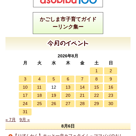
かごしま市子育てガイド
ーリンク集ー
2026年8月
月
火
水
木
金
土
日
1
2
3
4
5
6
7
8
9
10
11
13
14
15
16
12
17
18
19
20
21
22
23
24
25
26
27
28
29
30
31
« 7月
9月 »
8月6日
【りぼんかん】ホッと一息カフェタイム～ママパパのおし