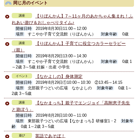
同じ月のイベント
【りぼんかん】7～11ヶ月のあかちゃん集まれ！ふ
講座
れあい遊び＆おしゃべりタイム♪
開催日時
2019年8月30日11:00～12:00
場所
すこやか子育て交流館（りぼんかん）
対象年齢
0歳
【りぼんかん】子育てに役立つカラーセラピー
講座
（親）
開催日時
2019年8月29日13:00～14:30
場所
すこやか子育て交流館（りぼんかん）
対象年齢
0歳 1
～2歳 3～5歳 妊娠・出産 小学生
【なかよしの】身体測定
イベント
開催日時
2019年8月29日①10:00～10:30 ②13:45～14:15
場所
北部親子つどいの広場 なかよしの
対象年齢
0歳 1～
2歳 3～5歳
【なかまっち】親子でエンジョイ「高附恵子先生
講座
と遊ぼう」
開催日時
2019年8月28日10:00～11:00
場所
東部親子つどいの広場【なかまっち】研修室1・2
対象年
齢
0歳 1～2歳 3～5歳
英語であそぼ！
遊び