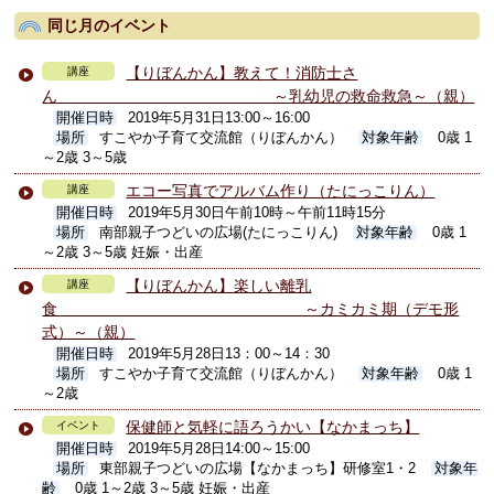
同じ月のイベント
【りぼんかん】教えて！消防士さ
講座
ん ～乳幼児の救命救急～（親）
開催日時
2019年5月31日13:00～16:00
場所
すこやか子育て交流館（りぼんかん）
対象年齢
0歳 1
～2歳 3～5歳
エコー写真でアルバム作り（たにっこりん）
講座
開催日時
2019年5月30日午前10時～午前11時15分
場所
南部親子つどいの広場(たにっこりん)
対象年齢
0歳 1
～2歳 3～5歳 妊娠・出産
【りぼんかん】楽しい離乳
講座
食 ～カミカミ期（デモ形
式）～（親）
開催日時
2019年5月28日13：00～14：30
場所
すこやか子育て交流館（りぼんかん）
対象年齢
0歳 1
～2歳
保健師と気軽に語ろうかい【なかまっち】
イベント
開催日時
2019年5月28日14:00～15:00
場所
東部親子つどいの広場【なかまっち】研修室1・2
対象年
齢
0歳 1～2歳 3～5歳 妊娠・出産