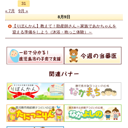
31
« 7月
9月 »
8月9日
【りぼんかん】教えて！助産師さん～家族であかちゃんを
迎える準備をしよう（沐浴・抱っこ体験）～