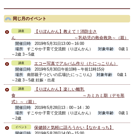
同じ月のイベント
【りぼんかん】教えて！消防士さ
講座
ん ～乳幼児の救命救急～（親）
開催日時
2019年5月31日13:00～16:00
場所
すこやか子育て交流館（りぼんかん）
対象年齢
0歳 1
～2歳 3～5歳
エコー写真でアルバム作り（たにっこりん）
講座
開催日時
2019年5月30日午前10時～午前11時15分
場所
南部親子つどいの広場(たにっこりん)
対象年齢
0歳 1
～2歳 3～5歳 妊娠・出産
【りぼんかん】楽しい離乳
講座
食 ～カミカミ期（デモ形
式）～（親）
開催日時
2019年5月28日13：00～14：30
場所
すこやか子育て交流館（りぼんかん）
対象年齢
0歳 1
～2歳
保健師と気軽に語ろうかい【なかまっち】
イベント
開催日時
2019年5月28日14:00～15:00