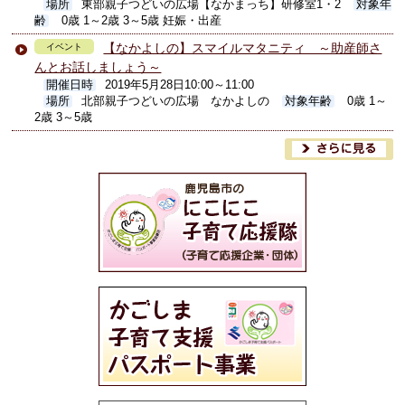
場所
東部親子つどいの広場【なかまっち】研修室1・2
対象年
齢
0歳 1～2歳 3～5歳 妊娠・出産
【なかよしの】スマイルマタニティ ～助産師さ
イベント
んとお話しましょう～
開催日時
2019年5月28日10:00～11:00
場所
北部親子つどいの広場 なかよしの
対象年齢
0歳 1～
2歳 3～5歳