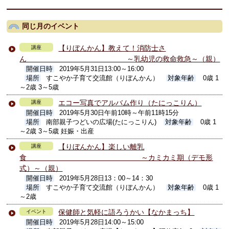
同じ月のイベント
【りぼんかん】教えて！消防士さ
講座
ん ～乳幼児の救命救急～（親）
開催日時
2019年5月31日13:00～16:00
場所
すこやか子育て交流館（りぼんかん）
対象年齢
0歳 1
～2歳 3～5歳
エコー写真でアルバム作り（たにっこりん）
講座
開催日時
2019年5月30日午前10時～午前11時15分
場所
南部親子つどいの広場(たにっこりん)
対象年齢
0歳 1
～2歳 3～5歳 妊娠・出産
【りぼんかん】楽しい離乳
講座
食 ～カミカミ期（デモ形
式）～（親）
開催日時
2019年5月28日13：00～14：30
場所
すこやか子育て交流館（りぼんかん）
対象年齢
0歳 1
～2歳
保健師と気軽に語ろうかい【なかまっち】
イベント
開催日時
2019年5月28日14:00～15:00