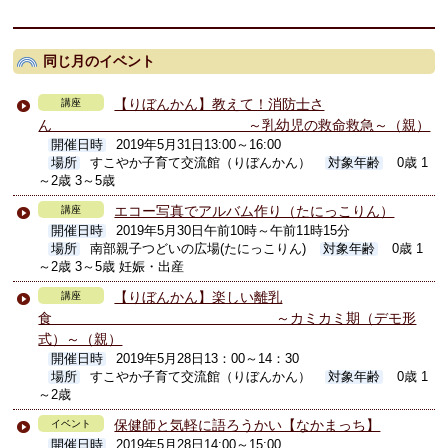
同じ月のイベント
【りぼんかん】教えて！消防士さ
講座
ん ～乳幼児の救命救急～（親）
開催日時
2019年5月31日13:00～16:00
場所
すこやか子育て交流館（りぼんかん）
対象年齢
0歳 1
～2歳 3～5歳
エコー写真でアルバム作り（たにっこりん）
講座
開催日時
2019年5月30日午前10時～午前11時15分
場所
南部親子つどいの広場(たにっこりん)
対象年齢
0歳 1
～2歳 3～5歳 妊娠・出産
【りぼんかん】楽しい離乳
講座
食 ～カミカミ期（デモ形
式）～（親）
開催日時
2019年5月28日13：00～14：30
場所
すこやか子育て交流館（りぼんかん）
対象年齢
0歳 1
～2歳
保健師と気軽に語ろうかい【なかまっち】
イベント
開催日時
2019年5月28日14:00～15:00