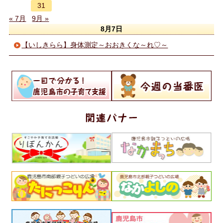
31
« 7月
9月 »
8月7日
【いしきらら】身体測定～おおきくな～れ♡～