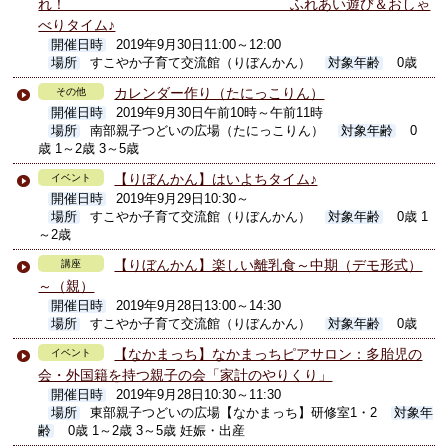
れ！ ふれあい遊び＆おしゃ
べりタイム♪
開催日時
2019年9月30日11:00～12:00
場所
すこやか子育て交流館（りぼんかん）
対象年齢
0歳
カレンダー作り（たにっこりん）
その他
開催日時
2019年9月30日午前10時～午前11時
場所
南部親子つどいの広場（たにっこりん）
対象年齢
0
歳 1～2歳 3～5歳
【りぼんかん】はいよちタイム♪
イベント
開催日時
2019年9月29日10:30～
場所
すこやか子育て交流館（りぼんかん）
対象年齢
0歳 1
～2歳
【りぼんかん】楽しい離乳食～中期（デモ形式）
講座
～（親）
開催日時
2019年9月28日13:00～14:30
場所
すこやか子育て交流館（りぼんかん）
対象年齢
0歳
【なかまっち】なかまっちピアサロン：多胎児の
イベント
会・外国籍を持つ親子の会「家計のやりくり」
開催日時
2019年9月28日10:30～11:30
場所
東部親子つどいの広場【なかまっち】研修室1・2
対象年
齢
0歳 1～2歳 3～5歳 妊娠・出産