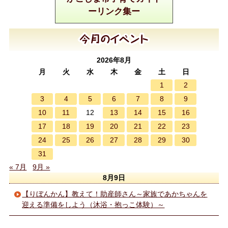
ーリンク集ー
2026年8月
月
火
水
木
金
土
日
1
2
3
4
5
6
7
8
9
10
11
13
14
15
16
12
17
18
19
20
21
22
23
24
25
26
27
28
29
30
31
« 7月
9月 »
8月9日
【りぼんかん】教えて！助産師さん～家族であかちゃんを
迎える準備をしよう（沐浴・抱っこ体験）～