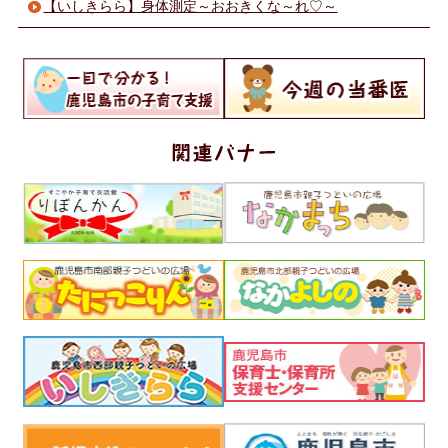
【いしきらら】身体測定～おおきくな～れ♡～