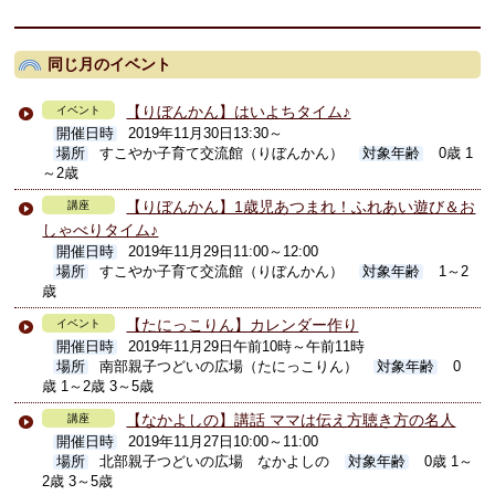
同じ月のイベント
【りぼんかん】はいよちタイム♪
イベント
開催日時
2019年11月30日13:30～
場所
すこやか子育て交流館（りぼんかん）
対象年齢
0歳 1
～2歳
【りぼんかん】1歳児あつまれ！ふれあい遊び＆お
講座
しゃべりタイム♪
開催日時
2019年11月29日11:00～12:00
場所
すこやか子育て交流館（りぼんかん）
対象年齢
1～2
歳
【たにっこりん】カレンダー作り
イベント
開催日時
2019年11月29日午前10時～午前11時
場所
南部親子つどいの広場（たにっこりん）
対象年齢
0
歳 1～2歳 3～5歳
【なかよしの】講話 ママは伝え方聴き方の名人
講座
開催日時
2019年11月27日10:00～11:00
場所
北部親子つどいの広場 なかよしの
対象年齢
0歳 1～
2歳 3～5歳