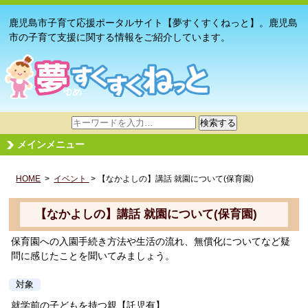
鹿児島市子育て応援ポータルサイト【夢すくすくねっと】。鹿児島
市の子育て支援に関する情報をご紹介しています。
サ
検索する
イ
メインメニュー
ト
内
HOME
>
イベント
検
> 【なかよしの】講話 就園について(保育園)
索
【なかよしの】講話 就園について(保育園)
保育園への入園手続き方法や生活の流れ、無償化についてなど疑
問に感じたことを聞いてみましょう。
対象
就学前の子どもを持つ親【託児有】