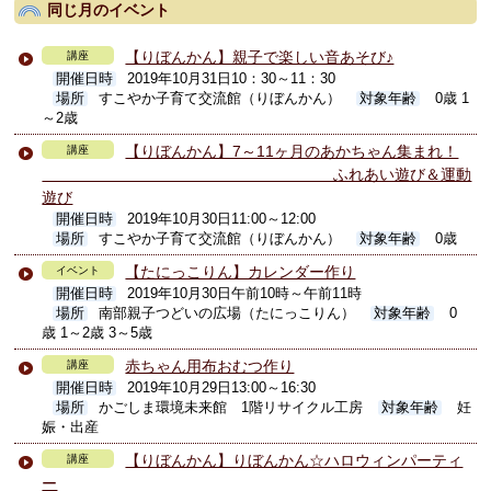
同じ月のイベント
【りぼんかん】親子で楽しい音あそび♪
講座
開催日時
2019年10月31日10：30～11：30
場所
すこやか子育て交流館（りぼんかん）
対象年齢
0歳 1
～2歳
【りぼんかん】7～11ヶ月のあかちゃん集まれ！
講座
ふれあい遊び＆運動
遊び
開催日時
2019年10月30日11:00～12:00
場所
すこやか子育て交流館（りぼんかん）
対象年齢
0歳
【たにっこりん】カレンダー作り
イベント
開催日時
2019年10月30日午前10時～午前11時
場所
南部親子つどいの広場（たにっこりん）
対象年齢
0
歳 1～2歳 3～5歳
赤ちゃん用布おむつ作り
講座
開催日時
2019年10月29日13:00～16:30
場所
かごしま環境未来館 1階リサイクル工房
対象年齢
妊
娠・出産
【りぼんかん】りぼんかん☆ハロウィンパーティ
講座
ー