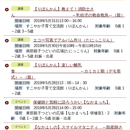
【りぼんかん】教えて！消防士さ
講座
ん ～乳幼児の救命救急～（親）
開催日時
2019年5月31日13:00～16:00
場所
すこやか子育て交流館（りぼんかん）
対象年齢
0歳 1
～2歳 3～5歳
エコー写真でアルバム作り（たにっこりん）
講座
開催日時
2019年5月30日午前10時～午前11時15分
場所
南部親子つどいの広場(たにっこりん)
対象年齢
0歳 1
～2歳 3～5歳 妊娠・出産
【りぼんかん】楽しい離乳
講座
食 ～カミカミ期（デモ形
式）～（親）
開催日時
2019年5月28日13：00～14：30
場所
すこやか子育て交流館（りぼんかん）
対象年齢
0歳 1
～2歳
保健師と気軽に語ろうかい【なかまっち】
イベント
開催日時
2019年5月28日14:00～15:00
場所
東部親子つどいの広場【なかまっち】研修室1・2
対象年
齢
0歳 1～2歳 3～5歳 妊娠・出産
【なかよしの】スマイルマタニティ ～助産師さ
イベント