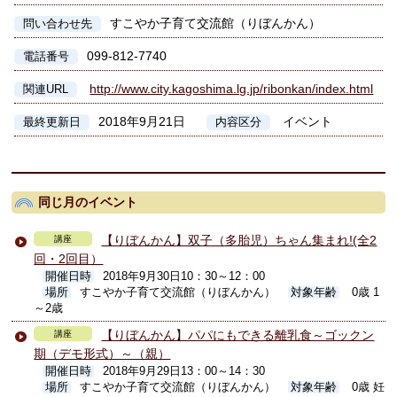
すこやか子育て交流館（りぼんかん）
問い合わせ先
099-812-7740
電話番号
http://www.city.kagoshima.lg.jp/ribonkan/index.html
関連URL
2018年9月21日
イベント
最終更新日
内容区分
同じ月のイベント
【りぼんかん】双子（多胎児）ちゃん集まれ!(全2
講座
回・2回目）
開催日時
2018年9月30日10：30～12：00
場所
すこやか子育て交流館（りぼんかん）
対象年齢
0歳 1
～2歳
【りぼんかん】パパにもできる離乳食～ゴックン
講座
期（デモ形式）～（親）
開催日時
2018年9月29日13：00～14：30
場所
すこやか子育て交流館（りぼんかん）
対象年齢
0歳 妊