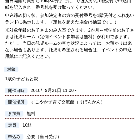
当日開館時間から10時30分までに、りぼんかん1階受付で申込用
紙を記入され、番号札を受け取ってください。
申込締め切り後、参加決定者の方の受付番号を1階受付とふれあい
ランドに掲示します。（定員を超えた場合は抽選です。）
※対象年齢のお子さまのみ入室できます。2か月～就学前のお子さ
まは託児ルーム（定例イベント参加者は無料）が利用できます。
ただし、当日の託児ルームの空き状況によっては、お預かり出来
ない場合もあります。託児を希望される場合は、イベントの申込
用紙にご記入ください。
対象
1歳の子どもと親
2018年9月21日 11:00～
開催日時
すこやか子育て交流館（りぼんかん）
開催場所
無料
参加費
10組
定員
必要（当日受付）
申込み