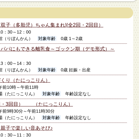
双子（多胎児）ちゃん集まれ!(全2回・2回目）
10：30～12：00
館（りぼんかん）
対象年齢
0歳 1～2歳
】パパにもできる離乳食～ゴックン期（デモ形式）～
13：00～14：30
館（りぼんかん）
対象年齢
0歳 妊娠・出産
づくり（たにっこりん）
日午前10時～午前11時
場（たにっこりん）
対象年齢
年齢設定なし
回・3回目） （たにっこりん）
日午前9時30分～午前11時30分
場（たにっこりん）
対象年齢
年齢設定なし
親子で楽しい音あそび♪
10：30～11：30