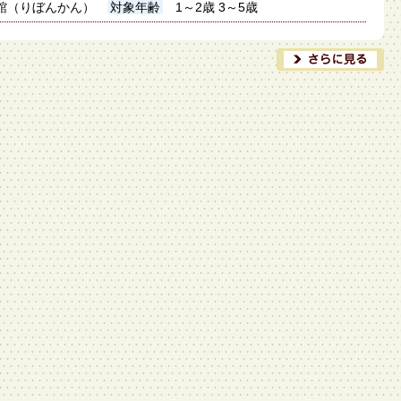
館（りぼんかん）
対象年齢
1～2歳 3～5歳