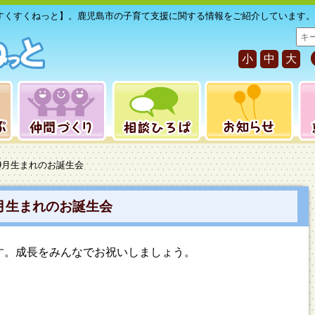
すくすくねっと】。鹿児島市の子育て支援に関する情報をご紹介しています。
サ
イ
小
中
大
ト
内
検
索
9月生まれのお誕生会
月生まれのお誕生会
す。成長をみんなでお祝いしましょう。