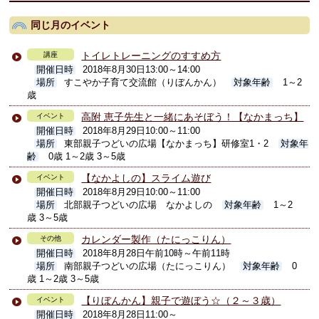
同じ月のイベント
トイレトレーニングのすすめ方
講座
開催日時
2018年8月30日13:00～14:00
場所
すこやか子育て交流館（りぼんかん）
対象年齢
1～2
歳
高附 恵子先生と一緒にあそぼう！【なかまっち】
イベント
開催日時
2018年8月29日10:00～11:00
場所
東部親子つどいの広場【なかまっち】研修室1・2
対象年
齢
0歳 1～2歳 3～5歳
【なかよしの】スライム遊び
イベント
開催日時
2018年8月29日10:00～11:00
場所
北部親子つどいの広場 なかよしの
対象年齢
1～2
歳 3～5歳
カレンダー製作（たにっこりん）
その他
開催日時
2018年8月28日午前10時～午前11時
場所
南部親子つどいの広場（たにっこりん）
対象年齢
0
歳 1～2歳 3～5歳
【りぼんかん】親子で遊ぼう☆（２～３歳）
イベント
開催日時
2018年8月28日11:00～