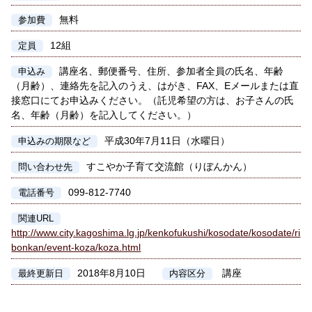
無料
参加費
12組
定員
講座名、郵便番号、住所、参加者全員の氏名、年齢
申込み
（月齢）、連絡先を記入のうえ、はがき、FAX、Eメールまたは直
接窓口にてお申込みください。（託児希望の方は、お子さんの氏
名、年齢（月齢）を記入してください。）
平成30年7月11日（水曜日）
申込みの期限など
すこやか子育て交流館（りぼんかん）
問い合わせ先
099-812-7740
電話番号
関連URL
http://www.city.kagoshima.lg.jp/kenkofukushi/kosodate/kosodate/ri
bonkan/event-koza/koza.html
2018年8月10日
講座
最終更新日
内容区分