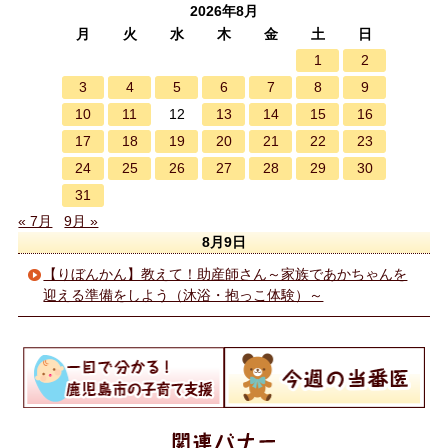
2026年8月
月
火
水
木
金
土
日
1
2
3
4
5
6
7
8
9
10
11
13
14
15
16
12
17
18
19
20
21
22
23
24
25
26
27
28
29
30
31
« 7月
9月 »
8月9日
【りぼんかん】教えて！助産師さん～家族であかちゃんを
迎える準備をしよう（沐浴・抱っこ体験）～