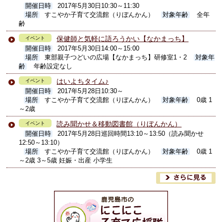
開催日時
2017年5月30日10:30～11:30
場所
すこやか子育て交流館（りぼんかん）
対象年齢
全年
齢
保健師と気軽に語ろうかい【なかまっち】
イベント
開催日時
2017年5月30日14:00～15:00
場所
東部親子つどいの広場【なかまっち】研修室1・2
対象年
齢
年齢設定なし
はいよちタイム♪
イベント
開催日時
2017年5月28日10:30～
場所
すこやか子育て交流館（りぼんかん）
対象年齢
0歳 1
～2歳
読み聞かせ＆移動図書館（りぼんかん）
イベント
開催日時
2017年5月28日巡回時間13:10～13:50（読み聞かせ
12:50～13:10）
場所
すこやか子育て交流館（りぼんかん）
対象年齢
0歳 1
～2歳 3～5歳 妊娠・出産 小学生