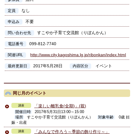
なし
定員
不要
申込み
すこやか子育て交流館（りぼんかん）
問い合わせ先
099-812-7740
電話番号
http://www.city.kagoshima.lg.jp/ribonkan/index.html
関連URL
2017年5月28日
イベント
最終更新日
内容区分
同じ月のイベント
「楽しい離乳食(全期)」(親)
講座
開催日時
2017年5月31日13:00～15:00
場所
すこやか子育て交流館（りぼんかん）
対象年齢
0歳 妊
娠・出産
「みんなで作ろう～季節の飾り作り～」
講座