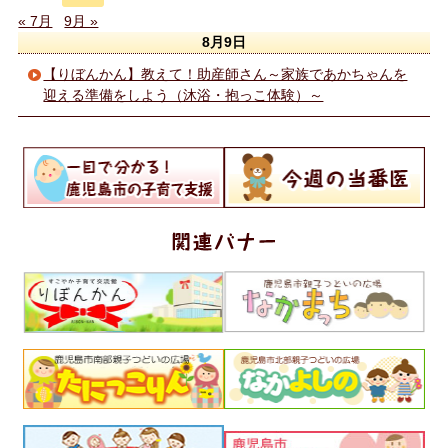
« 7月
9月 »
8月9日
【りぼんかん】教えて！助産師さん～家族であかちゃんを
迎える準備をしよう（沐浴・抱っこ体験）～