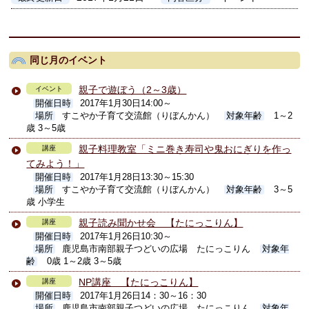
同じ月のイベント
親子で遊ぼう（2～3歳）
イベント
開催日時
2017年1月30日14:00～
場所
すこやか子育て交流館（りぼんかん）
対象年齢
1～2
歳 3～5歳
親子料理教室「ミニ巻き寿司や鬼おにぎりを作っ
講座
てみよう！」
開催日時
2017年1月28日13:30～15:30
場所
すこやか子育て交流館（りぼんかん）
対象年齢
3～5
歳 小学生
親子読み聞かせ会 【たにっこりん】
講座
開催日時
2017年1月26日10:30～
場所
鹿児島市南部親子つどいの広場 たにっこりん
対象年
齢
0歳 1～2歳 3～5歳
NP講座 【たにっこりん】
講座
開催日時
2017年1月26日14：30～16：30
場所
鹿児島市南部親子つどいの広場 たにっこりん
対象年