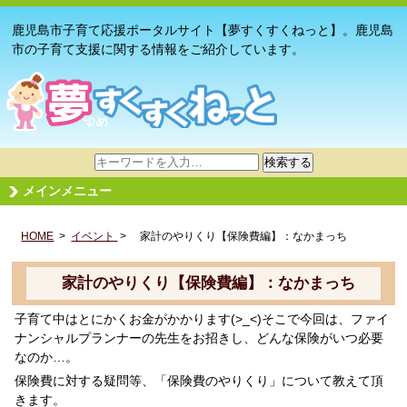
鹿児島市子育て応援ポータルサイト【夢すくすくねっと】。鹿児島
市の子育て支援に関する情報をご紹介しています。
サ
検索する
イ
メインメニュー
ト
内
HOME
>
イベント
検
> 家計のやりくり【保険費編】：なかまっち
索
家計のやりくり【保険費編】：なかまっち
子育て中はとにかくお金がかかります(>_<)そこで今回は、ファイ
ナンシャルプランナーの先生をお招きし、どんな保険がいつ必要
なのか…。
保険費に対する疑問等、「保険費のやりくり」について教えて頂
きます。