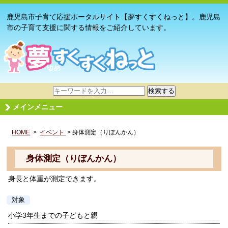
鹿児島市子育て応援ポータルサイト【夢すくすくねっと】。鹿児島
市の子育て支援に関する情報をご紹介しています。
サ
検索する
イ
メインメニュー
ト
内
HOME
>
イベント
検
> 身体測定（りぼんかん）
索
身体測定（りぼんかん）
身長と体重が測定できます。
対象
小学3年生までの子どもと親