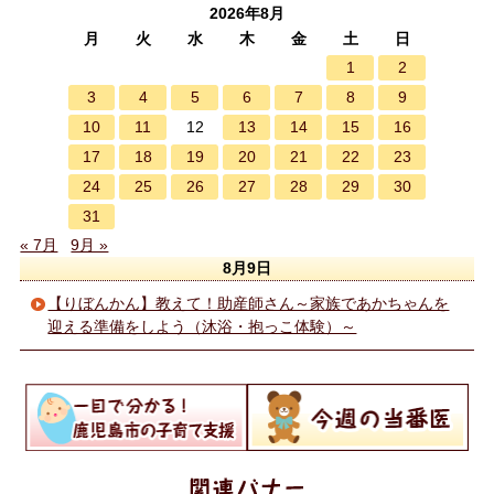
2026年8月
月
火
水
木
金
土
日
1
2
3
4
5
6
7
8
9
10
11
13
14
15
16
12
17
18
19
20
21
22
23
24
25
26
27
28
29
30
31
« 7月
9月 »
8月9日
【りぼんかん】教えて！助産師さん～家族であかちゃんを
迎える準備をしよう（沐浴・抱っこ体験）～