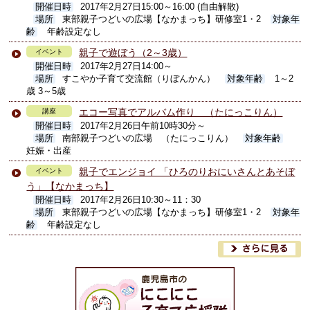
開催日時
2017年2月27日15:00～16:00 (自由解散)
場所
東部親子つどいの広場【なかまっち】研修室1・2
対象年
齢
年齢設定なし
親子で遊ぼう（2～3歳）
イベント
開催日時
2017年2月27日14:00～
場所
すこやか子育て交流館（りぼんかん）
対象年齢
1～2
歳 3～5歳
エコー写真でアルバム作り （たにっこりん）
講座
開催日時
2017年2月26日午前10時30分～
場所
南部親子つどいの広場 （たにっこりん）
対象年齢
妊娠・出産
親子でエンジョイ 「ひろのりおにいさんとあそぼ
イベント
う」【なかまっち】
開催日時
2017年2月26日10:30～11：30
場所
東部親子つどいの広場【なかまっち】研修室1・2
対象年
齢
年齢設定なし