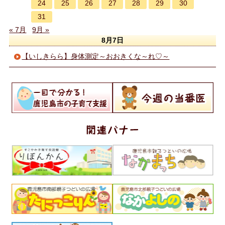
24
25
26
27
28
29
30
31
« 7月
9月 »
8月7日
【いしきらら】身体測定～おおきくな～れ♡～