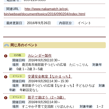
電話番号
http://www.nakamatch.jp/cgi-
関連URL
bin/webpat/document/topics/2016/090204/index.html
2016年9月26日
イベント
最終更新日
内容区分
同じ月のイベント
カレンダー製作
その他
開催日時
2016年9月29日10:30～
場所
鹿児島市南部親子つどいの広場 たにっこりん
対象年
齢
0歳 1～2歳 3～5歳
交通安全教室【なかまっち】
イベント
開催日時
2016年9月29日14:30～15:30
場所
東部親子つどいの広場【なかまっち】子どもひろば
対象
年齢
年齢設定なし
親子で遊ぼう（2～3歳）
イベント
開催日時
2016年9月29日14:00～
場所
すこやか子育て交流館（りぼんかん）
対象年齢
1～2