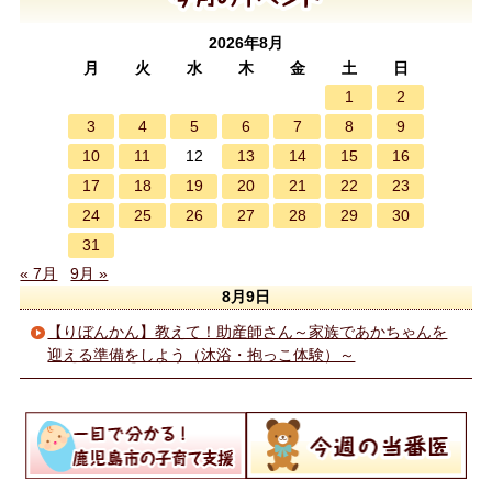
2026年8月
月
火
水
木
金
土
日
1
2
3
4
5
6
7
8
9
10
11
13
14
15
16
12
17
18
19
20
21
22
23
24
25
26
27
28
29
30
31
« 7月
9月 »
8月9日
【りぼんかん】教えて！助産師さん～家族であかちゃんを
迎える準備をしよう（沐浴・抱っこ体験）～