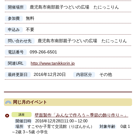
鹿児島市南部親子つどいの広場 たにっこりん
開催場所
無料
参加費
不要
申込み
鹿児島市南部親子つどいの広場 たにっこりん
問い合わせ先
099-266-6501
電話番号
http://www.tanikkorin.jp
関連URL
2016年12月20日
その他
最終更新日
内容区分
同じ月のイベント
壁面製作「みんなで作ろう～季節の飾り作り～」
講座
開催日時
2016年12月28日11:00～12:00
場所
すこやか子育て交流館（りぼんかん）
対象年齢
0歳 1
～2歳 3～5歳 小学生