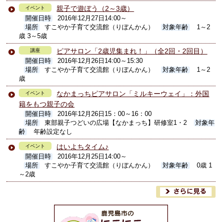
親子で遊ぼう（2～3歳）
イベント
開催日時
2016年12月27日14:00～
場所
すこやか子育て交流館（りぼんかん）
対象年齢
1～2
歳 3～5歳
ピアサロン「2歳児集まれ！」（全2回・2回目）
講座
開催日時
2016年12月26日14:00～15:30
場所
すこやか子育て交流館（りぼんかん）
対象年齢
1～2
歳
なかまっちピアサロン「ミルキーウェイ」：外国
イベント
籍をもつ親子の会
開催日時
2016年12月26日15：00～16：00
場所
東部親子つどいの広場【なかまっち】研修室1・2
対象年
齢
年齢設定なし
はいよちタイム♪
イベント
開催日時
2016年12月25日14:00～
場所
すこやか子育て交流館（りぼんかん）
対象年齢
0歳 1
～2歳