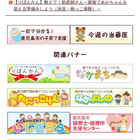
【りぼんかん】教えて！助産師さん～家族であかちゃんを
迎える準備をしよう（沐浴・抱っこ体験）～