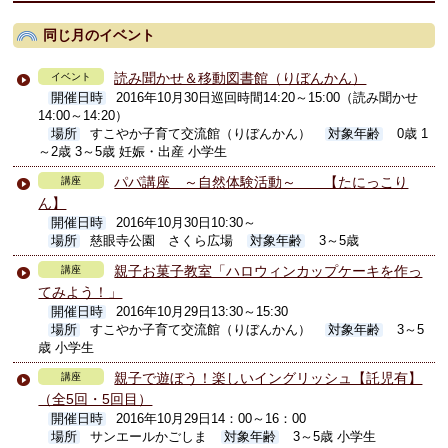
同じ月のイベント
読み聞かせ＆移動図書館（りぼんかん）
イベント
開催日時
2016年10月30日巡回時間14:20～15:00（読み聞かせ
14:00～14:20）
場所
すこやか子育て交流館（りぼんかん）
対象年齢
0歳 1
～2歳 3～5歳 妊娠・出産 小学生
パパ講座 ～自然体験活動～ 【たにっこり
講座
ん】
開催日時
2016年10月30日10:30～
場所
慈眼寺公園 さくら広場
対象年齢
3～5歳
親子お菓子教室「ハロウィンカップケーキを作っ
講座
てみよう！」
開催日時
2016年10月29日13:30～15:30
場所
すこやか子育て交流館（りぼんかん）
対象年齢
3～5
歳 小学生
親子で遊ぼう！楽しいイングリッシュ【託児有】
講座
（全5回・5回目）
開催日時
2016年10月29日14：00～16：00
場所
サンエールかごしま
対象年齢
3～5歳 小学生