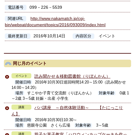
099－226－5539
電話番号
http://www.nakamatch.jp/cgi-
関連URL
bin/webpat/document/topics/2016/093009/index.html
2016年10月14日
イベント
最終更新日
内容区分
同じ月のイベント
読み聞かせ＆移動図書館（りぼんかん）
イベント
開催日時
2016年10月30日巡回時間14:20～15:00（読み聞かせ
14:00～14:20）
場所
すこやか子育て交流館（りぼんかん）
対象年齢
0歳 1
～2歳 3～5歳 妊娠・出産 小学生
パパ講座 ～自然体験活動～ 【たにっこり
講座
ん】
開催日時
2016年10月30日10:30～
場所
慈眼寺公園 さくら広場
対象年齢
3～5歳
親子お菓子教室「ハロウィンカップケーキを作っ
講座