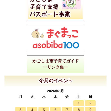
かごしま市子育てガイド
ーリンク集ー
2026年8月
月
火
水
木
金
土
日
1
2
3
4
5
6
7
8
9