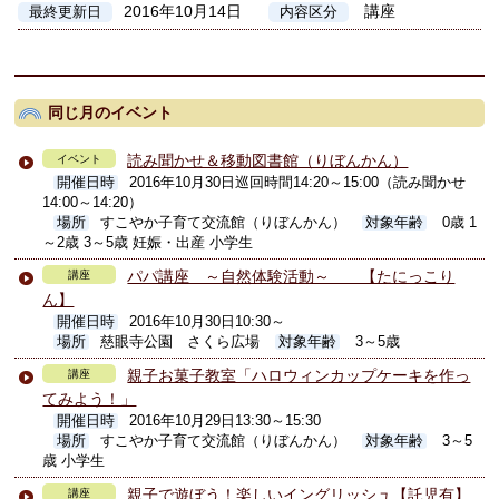
2016年10月14日
講座
最終更新日
内容区分
同じ月のイベント
読み聞かせ＆移動図書館（りぼんかん）
イベント
開催日時
2016年10月30日巡回時間14:20～15:00（読み聞かせ
14:00～14:20）
場所
すこやか子育て交流館（りぼんかん）
対象年齢
0歳 1
～2歳 3～5歳 妊娠・出産 小学生
パパ講座 ～自然体験活動～ 【たにっこり
講座
ん】
開催日時
2016年10月30日10:30～
場所
慈眼寺公園 さくら広場
対象年齢
3～5歳
親子お菓子教室「ハロウィンカップケーキを作っ
講座
てみよう！」
開催日時
2016年10月29日13:30～15:30
場所
すこやか子育て交流館（りぼんかん）
対象年齢
3～5
歳 小学生
親子で遊ぼう！楽しいイングリッシュ【託児有】
講座