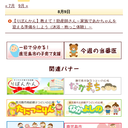
« 7月
9月 »
8月9日
【りぼんかん】教えて！助産師さん～家族であかちゃんを
迎える準備をしよう（沐浴・抱っこ体験）～