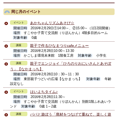
同じ月のイベント
あかちゃんリズムあそび☆
イベント
開催日時
2016年2月29日①14:00～、②15:00～（1日2回開催）
場所
すこやか子育て交流館（りぼんかん）4階多目的ルーム
対象年齢
0歳
親子で作るひなまつりcafeメニュー
講座
開催日時
2016年2月28日10:00～13:30
場所
かごしま環境未来館 1階食工房
対象年齢
小学生
親子でエンジョイ「ひろのりおにいさんとあそぼ
講座
う」【なかまっち】
開催日時
2016年2月28日10：30～11：30
場所
東部親子つどいの広場【なかまっち】
対象年齢
年齢
設定なし
はいよちタイム♪
イベント
開催日時
2016年2月28日11:30～
場所
すこやか子育て交流館（りぼんかん）別館1階ふれあいラ
ンド
対象年齢
0歳 1～2歳
パパと遊ぼう「廃材をつなげて重ねて、楽しく遊
講座