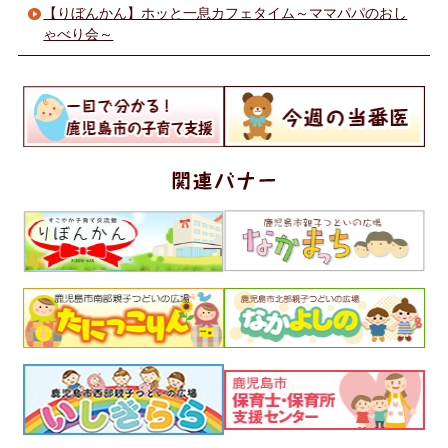
【りぼんかん】ホッと一息カフェタイム～ママパパのおし
ゃべり会～