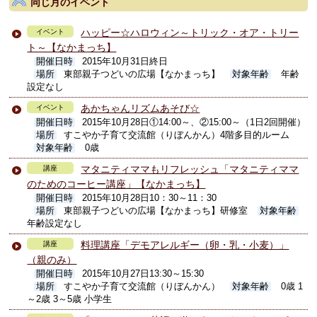
同じ月のイベント
ハッピー☆ハロウィン～トリック・オア・トリー
イベント
ト～【なかまっち】
開催日時
2015年10月31日終日
場所
東部親子つどいの広場【なかまっち】
対象年齢
年齢
設定なし
あかちゃんリズムあそび☆
イベント
開催日時
2015年10月28日①14:00～、②15:00～（1日2回開催）
場所
すこやか子育て交流館（りぼんかん）4階多目的ルーム
対象年齢
0歳
マタニティママもリフレッシュ「マタニティママ
講座
のためのコーヒー講座」【なかまっち】
開催日時
2015年10月28日10：30～11：30
場所
東部親子つどいの広場【なかまっち】研修室
対象年齢
年齢設定なし
料理講座「デモアレルギー（卵・乳・小麦）」
講座
（親のみ）
開催日時
2015年10月27日13:30～15:30
場所
すこやか子育て交流館（りぼんかん）
対象年齢
0歳 1
～2歳 3～5歳 小学生