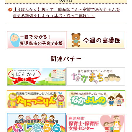
8月9日
【りぼんかん】教えて！助産師さん～家族であかちゃんを
迎える準備をしよう（沐浴・抱っこ体験）～