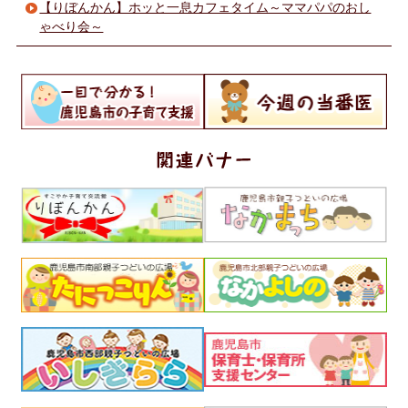
【りぼんかん】ホッと一息カフェタイム～ママパパのおし
ゃべり会～