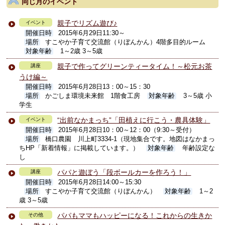
同じ月のイベント
親子でリズム遊び♪
イベント
開催日時
2015年6月29日11:30～
場所
すこやか子育て交流館（りぼんかん）4階多目的ルーム
対象年齢
1～2歳 3～5歳
親子で作ってグリーンティータイム！～松元お茶
講座
うけ編～
開催日時
2015年6月28日13：00～15：30
場所
かごしま環境未来館 1階食工房
対象年齢
3～5歳 小
学生
“出前なかまっち”「田植えに行こう・農具体験」
イベント
開催日時
2015年6月28日10：00～12：00（9:30～受付）
場所
橋口農園 川上町3334-1（現地集合です。地図はなかまっ
ちHP「新着情報」に掲載しています。）
対象年齢
年齢設定な
し
パパと遊ぼう「段ボールカーを作ろう！」
講座
開催日時
2015年6月28日14:00～15:30
場所
すこやか子育て交流館（りぼんかん）
対象年齢
1～2
歳 3～5歳
パパもママもハッピーになる！これからの生きか
その他