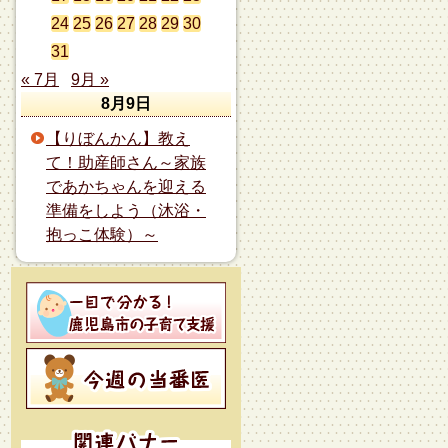
24
25
26
27
28
29
30
31
« 7月
9月 »
8月9日
【りぼんかん】教え
て！助産師さん～家族
であかちゃんを迎える
準備をしよう（沐浴・
抱っこ体験）～