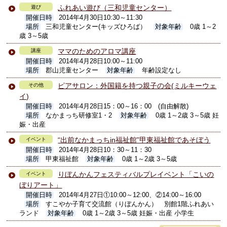
ふれあい遊び（三和児童センター）
遊び
開催日時
2014年4月30日10:30～11:30
場所
三和児童センター(キッズひろば）
対象年齢
0歳 1～2
歳 3～5歳
ママのためのアロマ講座
講座
開催日時
2014年4月28日10:00～11:00
場所
郡山児童センター
対象年齢
年齢設定なし
ピアサロン：外国籍を持つ親子の会(ミルキーウェ
その他
イ)
開催日時
2014年4月28日15：00～16：00 (自由解散)
場所
なかまっち研修室1・2
対象年齢
0歳 1～2歳 3～5歳 妊
娠・出産
“出前なかまっちin福祉館”甲東福祉館であそぼう
イベント
開催日時
2014年4月28日10：30～11：30
場所
甲東福祉館
対象年齢
0歳 1～2歳 3～5歳
りぼんかんフェスティバルプレイベント「こいの
イベント
ぼりアート」
開催日時
2014年4月27日①10:00～12:00、②14:00～16:00
場所
すこやか子育て交流館（りぼんかん） 別館1階ふれあい
ランド
対象年齢
0歳 1～2歳 3～5歳 妊娠・出産 小学生