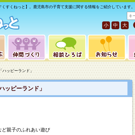
すくすくねっと】。鹿児島市の子育て支援に関する情報をご紹介しています。
サ
イ
小
中
大
ト
内
検
索
「ハッピーランド」
ハッピーランド」
など親子のふれあい遊び