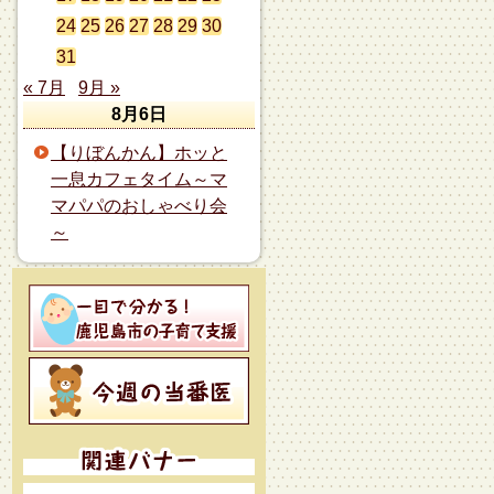
24
25
26
27
28
29
30
31
« 7月
9月 »
8月6日
【りぼんかん】ホッと
一息カフェタイム～マ
マパパのおしゃべり会
～