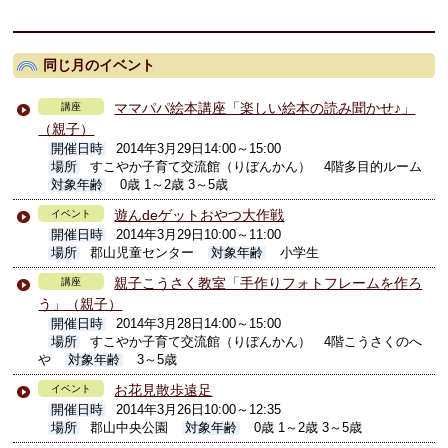
同じ月のイベント
ママパパ絵本講座「楽しい絵本の読み聞かせ♪」
講座
（親子）
開催日時
2014年3月29日14:00～15:00
場所
すこやか子育て交流館（りぼんかん） 4階多目的ルーム
対象年齢
0歳 1～2歳 3～5歳
遊んdeゲットおやつ大作戦
イベント
開催日時
2014年3月29日10:00～11:00
場所
郡山児童センター
対象年齢
小学生
親子こうさく教室「手作りフォトフレームを作ろ
講座
う」（親子）
開催日時
2014年3月28日14:00～15:00
場所
すこやか子育て交流館（りぼんかん） 4階こうさくのへ
や
対象年齢
3～5歳
お花見散歩遠足
イベント
開催日時
2014年3月26日10:00～12:35
場所
郡山中央公園
対象年齢
0歳 1～2歳 3～5歳