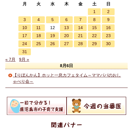
月
火
水
木
金
土
日
1
2
3
4
5
6
7
8
9
10
11
13
14
15
16
12
17
18
19
20
21
22
23
24
25
26
27
28
29
30
31
« 7月
9月 »
8月6日
【りぼんかん】ホッと一息カフェタイム～ママパパのおし
ゃべり会～