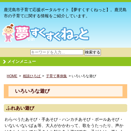
鹿児島市子育て応援ポータルサイト【夢すくすくねっと】。鹿児島
市の子育てに関する情報をご紹介しています。
サ
検索する
イ
メインメニュー
ト
内
HOME
>
相談ひろば
検
>
子育て事例集
> いろいろな遊び
索
いろいろな遊び
ふれあい遊び
わらべうたあそび・手あそび・ハンカチあそび・ボールあそび・
いないいないばぁ等、大人がかかわって、歌をうたったり、声か