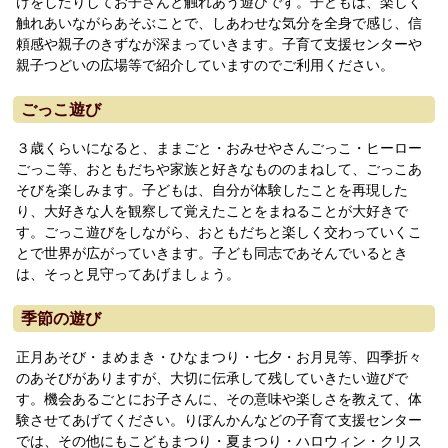
けをしたりしてお子さんと触れあう遊びです。子どもは、楽しく
触れあいながらあそぶことで、しあわせな気分を全身で感じ、信
頼感や親子のきずなが深まっていきます。子育て支援センターや
親子つどいの広場等で紹介していますのでご利用ください。
ごっこ遊び
３歳くらいになると、ままごと・おみせやさんごっこ・ヒーロー
ごっこ等、おともだちや家族と好きなもののまねして、ごっこあ
そびを楽しみます。子どもは、自分が体験したことを再現した
り、大好きな人を観察して覚えたことをまねることが大好きで
す。ごっこ遊びをしながら、おともだちと楽しく交わっていくこ
とで世界が広がっていきます。子ども同志であそんでいるとき
は、そっと見守ってあげましょう。
季節の遊び
正月あそび・まめまき・ひなまつり・七夕・お月見等、四季折々
のあそびがありますが、大切に伝承して残していきたい遊びで
す。機会あるごとにお子さんに、その意味や楽しさを教えて、体
験させてあげてください。りぼんかんなどの子育て支援センター
では、その他にもこどもまつり・夏まつり・ハロウィン・クリス