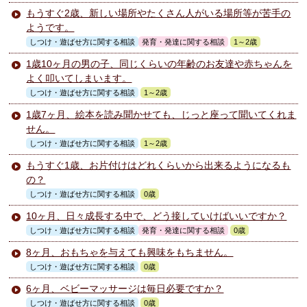
もうすぐ2歳、新しい場所やたくさん人がいる場所等が苦手の
ようです。
しつけ・遊ばせ方に関する相談
発育・発達に関する相談
1～2歳
1歳10ヶ月の男の子、同じくらいの年齢のお友達や赤ちゃんを
よく叩いてしまいます。
しつけ・遊ばせ方に関する相談
1～2歳
1歳7ヶ月、絵本を読み聞かせても、じっと座って聞いてくれま
せん。
しつけ・遊ばせ方に関する相談
1～2歳
もうすぐ1歳、お片付けはどれくらいから出来るようになるも
の？
しつけ・遊ばせ方に関する相談
0歳
10ヶ月、日々成長する中で、どう接していけばいいですか？
しつけ・遊ばせ方に関する相談
発育・発達に関する相談
0歳
8ヶ月、おもちゃを与えても興味をもちません。
しつけ・遊ばせ方に関する相談
0歳
6ヶ月、ベビーマッサージは毎日必要ですか？
しつけ・遊ばせ方に関する相談
0歳