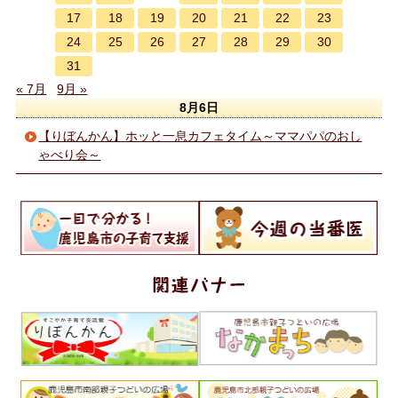
17
18
19
20
21
22
23
24
25
26
27
28
29
30
31
« 7月
9月 »
8月6日
【りぼんかん】ホッと一息カフェタイム～ママパパのおし
ゃべり会～