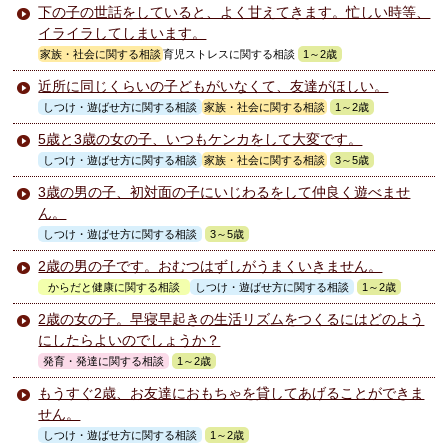
下の子の世話をしていると、よく甘えてきます。忙しい時等、
イライラしてしまいます。
家族・社会に関する相談
育児ストレスに関する相談
1～2歳
近所に同じくらいの子どもがいなくて、友達がほしい。
しつけ・遊ばせ方に関する相談
家族・社会に関する相談
1～2歳
5歳と3歳の女の子、いつもケンカをして大変です。
しつけ・遊ばせ方に関する相談
家族・社会に関する相談
3～5歳
3歳の男の子、初対面の子にいじわるをして仲良く遊べませ
ん。
しつけ・遊ばせ方に関する相談
3～5歳
2歳の男の子です。おむつはずしがうまくいきません。
からだと健康に関する相談
しつけ・遊ばせ方に関する相談
1～2歳
2歳の女の子。早寝早起きの生活リズムをつくるにはどのよう
にしたらよいのでしょうか？
発育・発達に関する相談
1～2歳
もうすぐ2歳、お友達におもちゃを貸してあげることができま
せん。
しつけ・遊ばせ方に関する相談
1～2歳