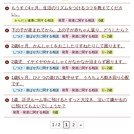
もうすぐ4ヶ月。生活のリズムをつけるコツを教えてくださ
い。
からだと健康に関する相談
発育・発達に関する相談
0歳
下の子が産まれてから、上の子が赤ちゃん返り。どうしたら？
しつけ・遊ばせ方に関する相談
発育・発達に関する相談
1～2歳
2歳6ヶ月、かんしゃくをおこしたりすねたりして困ります。
しつけ・遊ばせ方に関する相談
発育・発達に関する相談
1～2歳
2歳児、イヤイヤやかんしゃくがなかなか治まらず困ります。
しつけ・遊ばせ方に関する相談
発育・発達に関する相談
1～2歳
1歳6ヶ月、ひとつの遊びに集中せず、うろちょろ動き回り心配
です。
しつけ・遊ばせ方に関する相談
発育・発達に関する相談
1～2歳
1歳、託児ルーム等に預けるとずっと大泣き。泣いて嫌がるの
に預けてもよいでしょうか？
発育・発達に関する相談
0歳
1 / 2
1
2
»