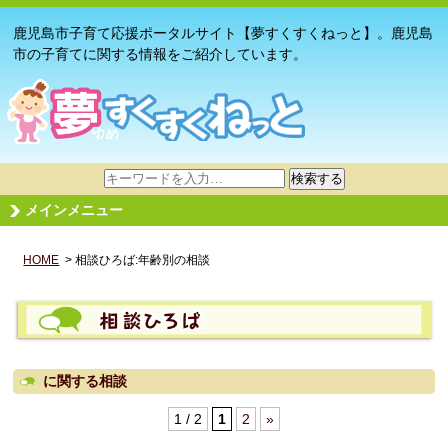
鹿児島市子育て応援ポータルサイト【夢すくすくねっと】。鹿児島
市の子育てに関する情報をご紹介しています。
サ
検索する
イ
メインメニュー
ト
内
HOME
> 相談ひろば:年齢別の相談
検
索
に関する相談
1 / 2
1
2
»