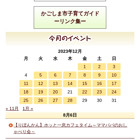
かごしま市子育てガイド
ーリンク集ー
2023年12月
月
火
水
木
金
土
日
1
2
3
5
6
7
8
9
10
4
11
12
13
14
15
16
17
18
19
20
22
23
24
21
25
26
27
28
29
30
31
« 11月
1月 »
8月6日
【りぼんかん】ホッと一息カフェタイム～ママパパのおし
ゃべり会～