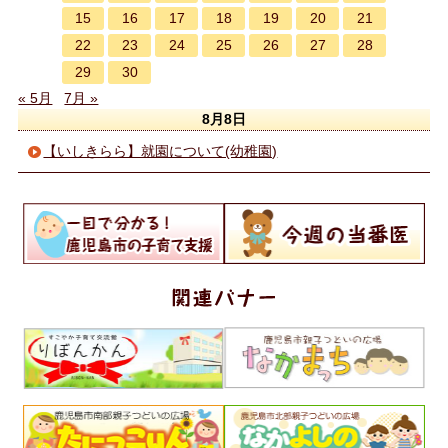
15
16
17
18
19
20
21
22
23
24
25
26
27
28
29
30
« 5月
7月 »
8月8日
【いしきらら】就園について(幼稚園)