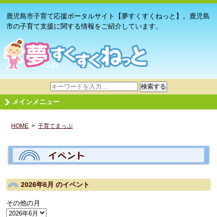
鹿児島市子育て応援ポータルサイト【夢すくすくねっと】。鹿児島
市の子育て支援に関する情報をご紹介しています。
サ
検索する
イ
メインメニュー
ト
内
HOME
>
子育てまっぷ
検
索
2026年6月
のイベント
その他の月