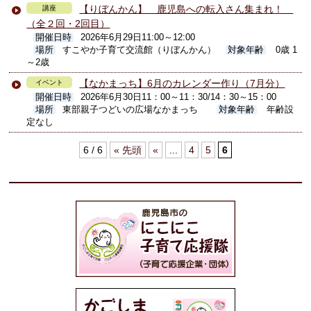
【りぼんかん】 鹿児島への転入さん集まれ！
講座
（全２回・2回目）
開催日時
2026年6月29日11:00～12:00
場所
すこやか子育て交流館（りぼんかん）
対象年齢
0歳 1
～2歳
【なかまっち】6月のカレンダー作り（7月分）
イベント
開催日時
2026年6月30日11：00～11：30/14：30～15：00
場所
東部親子つどいの広場なかまっち
対象年齢
年齢設
定なし
6 / 6
« 先頭
«
...
4
5
6