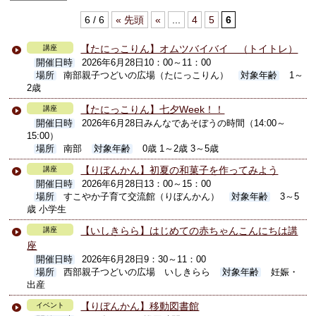
6 / 6
« 先頭
«
...
4
5
6
【たにっこりん】オムツバイバイ （トイトレ）
講座
開催日時
2026年6月28日10：00～11：00
場所
南部親子つどいの広場（たにっこりん）
対象年齢
1～
2歳
【たにっこりん】七夕Week！！
講座
開催日時
2026年6月28日みんなであそぼうの時間（14:00～
15:00）
場所
南部
対象年齢
0歳 1～2歳 3～5歳
【りぼんかん】初夏の和菓子を作ってみよう
講座
開催日時
2026年6月28日13：00～15：00
場所
すこやか子育て交流館（りぼんかん）
対象年齢
3～5
歳 小学生
【いしきらら】はじめての赤ちゃんこんにちは講
講座
座
開催日時
2026年6月28日9：30～11：00
場所
西部親子つどいの広場 いしきらら
対象年齢
妊娠・
出産
【りぼんかん】移動図書館
イベント