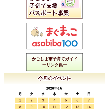
かごしま市子育てガイド
ーリンク集ー
2026年6月
月
火
水
木
金
土
日
1
2
3
4
5
6
7
8
9
10
11
12
13
14