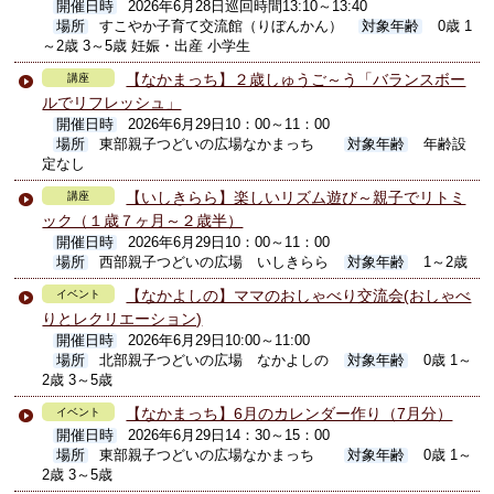
開催日時
2026年6月28日巡回時間13:10～13:40
場所
すこやか子育て交流館（りぼんかん）
対象年齢
0歳 1
～2歳 3～5歳 妊娠・出産 小学生
【なかまっち】２歳しゅうご～う「バランスボー
講座
ルでリフレッシュ」
開催日時
2026年6月29日10：00～11：00
場所
東部親子つどいの広場なかまっち
対象年齢
年齢設
定なし
【いしきらら】楽しいリズム遊び～親子でリトミ
講座
ック（１歳７ヶ月～２歳半）
開催日時
2026年6月29日10：00～11：00
場所
西部親子つどいの広場 いしきらら
対象年齢
1～2歳
【なかよしの】ママのおしゃべり交流会(おしゃべ
イベント
りとレクリエーション)
開催日時
2026年6月29日10:00～11:00
場所
北部親子つどいの広場 なかよしの
対象年齢
0歳 1～
2歳 3～5歳
【なかまっち】6月のカレンダー作り（7月分）
イベント
開催日時
2026年6月29日14：30～15：00
場所
東部親子つどいの広場なかまっち
対象年齢
0歳 1～
2歳 3～5歳