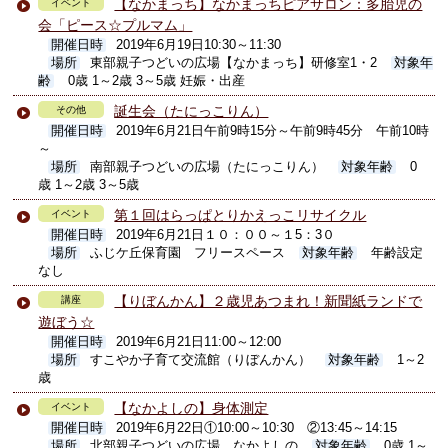
【なかまっち】なかまっちピアサロン：多胎児の
イベント
会「ピース☆プルマム」
開催日時
2019年6月19日10:30～11:30
場所
東部親子つどいの広場【なかまっち】研修室1・2
対象年
齢
0歳 1～2歳 3～5歳 妊娠・出産
誕生会（たにっこりん）
その他
開催日時
2019年6月21日午前9時15分～午前9時45分 午前10時
～
場所
南部親子つどいの広場（たにっこりん）
対象年齢
0
歳 1～2歳 3～5歳
第１回はらっぱとりかえっこリサイクル
イベント
開催日時
2019年6月21日１０：００～１5：3０
場所
ふじケ丘保育園 フリースペース
対象年齢
年齢設定
なし
【りぼんかん】２歳児あつまれ！新聞紙ランドで
講座
遊ぼう☆
開催日時
2019年6月21日11:00～12:00
場所
すこやか子育て交流館（りぼんかん）
対象年齢
1～2
歳
【なかよしの】身体測定
イベント
開催日時
2019年6月22日①10:00～10:30 ②13:45～14:15
場所
北部親子つどいの広場 なかよしの
対象年齢
0歳 1～