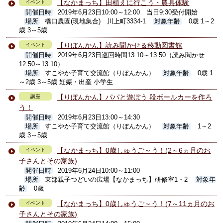
【なかまっち】田植えに行こう・農具体験
イベント
開催日時
2019年6月23日10:00～12:00 当日9:30受付開始
場所
橋口農園(現地集合) 川上町3334-1
対象年齢
0歳 1～2
歳 3～5歳
【りぼんかん】読み聞かせ＆移動図書館
イベント
開催日時
2019年6月23日巡回時間13:10～13:50（読み聞かせ
12:50～13:10）
場所
すこやか子育て交流館（りぼんかん）
対象年齢
0歳 1
～2歳 3～5歳 妊娠・出産 小学生
【りぼんかん】パパと遊ぼう 段ボールカーを作ろ
講座
う！
開催日時
2019年6月23日13:00～14:30
場所
すこやか子育て交流館（りぼんかん）
対象年齢
1～2
歳 3～5歳
【なかまっち】0歳しゅうご～う！(2～6ヵ月のお
イベント
子さんとその家族)
開催日時
2019年6月24日10:00～11:00
場所
東部親子つどいの広場【なかまっち】研修室1・2
対象年
齢
0歳
【なかまっち】0歳しゅうご～う！(7～11ヵ月のお
イベント
子さんとその家族)