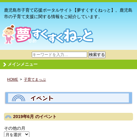
鹿児島市子育て応援ポータルサイト【夢すくすくねっと】。鹿児島
市の子育て支援に関する情報をご紹介しています。
サ
検索する
イ
メインメニュー
ト
内
HOME
>
子育てまっぷ
検
索
2019年6月
のイベント
その他の月