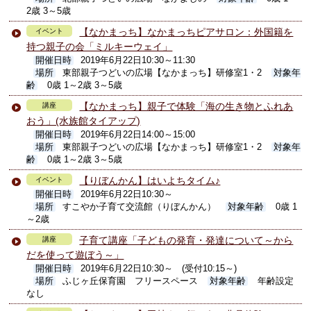
2歳 3～5歳
【なかまっち】なかまっちピアサロン：外国籍を
イベント
持つ親子の会「ミルキーウェイ」
開催日時
2019年6月22日10:30～11:30
場所
東部親子つどいの広場【なかまっち】研修室1・2
対象年
齢
0歳 1～2歳 3～5歳
【なかまっち】親子で体験「海の生き物とふれあ
講座
おう」(水族館タイアップ)
開催日時
2019年6月22日14:00～15:00
場所
東部親子つどいの広場【なかまっち】研修室1・2
対象年
齢
0歳 1～2歳 3～5歳
【りぼんかん】はいよちタイム♪
イベント
開催日時
2019年6月22日10:30～
場所
すこやか子育て交流館（りぼんかん）
対象年齢
0歳 1
～2歳
子育て講座「子どもの発育・発達について～から
講座
だを使って遊ぼう～」
開催日時
2019年6月22日10:30～ (受付10:15～)
場所
ふじヶ丘保育園 フリースペース
対象年齢
年齢設定
なし