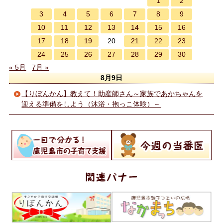
1
2
3
4
5
6
7
8
9
10
11
12
13
14
15
16
17
18
19
21
22
23
20
24
25
26
27
28
29
30
« 5月
7月 »
8月9日
【りぼんかん】教えて！助産師さん～家族であかちゃんを
迎える準備をしよう（沐浴・抱っこ体験）～