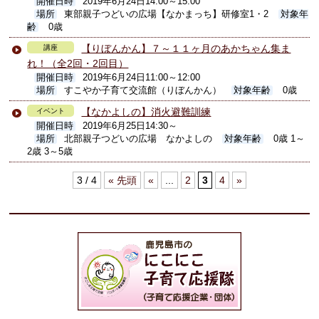
開催日時
2019年6月24日14:00～15:00
場所
東部親子つどいの広場【なかまっち】研修室1・2
対象年
齢
0歳
【りぼんかん】７～１１ヶ月のあかちゃん集ま
講座
れ！（全2回・2回目）
開催日時
2019年6月24日11:00～12:00
場所
すこやか子育て交流館（りぼんかん）
対象年齢
0歳
【なかよしの】消火避難訓練
イベント
開催日時
2019年6月25日14:30～
場所
北部親子つどいの広場 なかよしの
対象年齢
0歳 1～
2歳 3～5歳
3 / 4
« 先頭
«
...
2
3
4
»