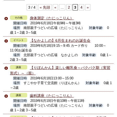
3 / 4
« 先頭
«
...
2
3
4
»
身体測定（たにっこりん）
その他
開催日時
2019年6月18日午前9時～午後3時
場所
南部親子つどいの広場（たにっこりん）
対象年齢
0
歳 1～2歳 3～5歳
【なかよしの】6月生まれのお誕生会
イベント
開催日時
2019年6月18日9:15～9:45 カード作り 10:00～
11:00お誕生会
場所
北部親子つどいの広場 なかよしの
対象年齢
0歳 1～
2歳 3～5歳
【りぼんかん】楽しい離乳食～パクパク期（実習
講座
形式）～（親）
開催日時
2019年6月18日13:00～15:00
場所
すこやか子育て交流館（りぼんかん）
対象年齢
0歳 1
～2歳
歯科講座（たにっこりん）
講座
開催日時
2019年6月19日午前10時～午前11時
場所
南部親子つどいの広場（たにっこりん）
対象年齢
0
歳 1～2歳 3～5歳