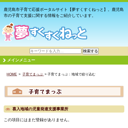
鹿児島市子育て応援ポータルサイト【夢すくすくねっと】。鹿児島
市の子育て支援に関する情報をご紹介しています。
サ
検索する
イ
メインメニュー
ト
内
HOME
>
子育てまっぷ
検
> 子育てまっぷ：地域で絞り込む
索
喜入地域の児童発達支援事業所
この項目にはまだ登録がありません。